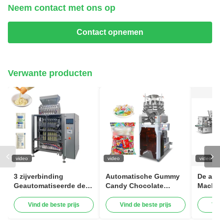
Neem contact met ons op
Contact opnemen
Verwante producten
video
video
video
3 zijverbinding
Automatische Gummy
De au
Geautomatiseerde de
Candy Chocolate
Machi
Mayonaise van de
Verticale
Zakve
Verpakkend
snoepverpakkingsmachine
Vind de beste prijs
Vind de beste prijs
Vi
Systeemshampoo
Hoge snelheid 120BPM