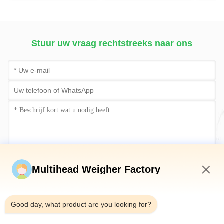
Vloeibare het Vullen de
Intelligente weeg- en
Verpakkingsmachine
verpakkingsmachine
van de Sachetmosterd
Stuur uw vraag rechtstreeks naar ons
Stuur nu
Multihead Weigher Factory
7:23 AM
Good day, what product are you looking for?