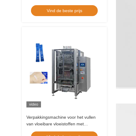
Vind de beste prijs
video
Verpakkingsmachine voor het vullen
van vloeibare vloeistoffen met
meerdere rijstroken