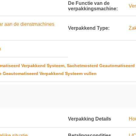
De Functie van de
Ver
verpakkingsmachine:
ar aan de dienstmachines
Verpakkend Type:
Zak
n
,
omatiseerd Verpakkend Systeem
Sachetmosterd Geautomatiseerd
ie Geautomatiseerd Verpakkend Systeem vullen
Verpakking Details
Ho
ijke situatie
Betalingscondities
L/C