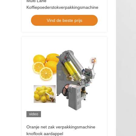
Multi Lane
Koffiepoederstokverpakkingsmachine
Vind de beste prijs
video
Oranje net zak verpakkingsmachine
knoflook aardappel