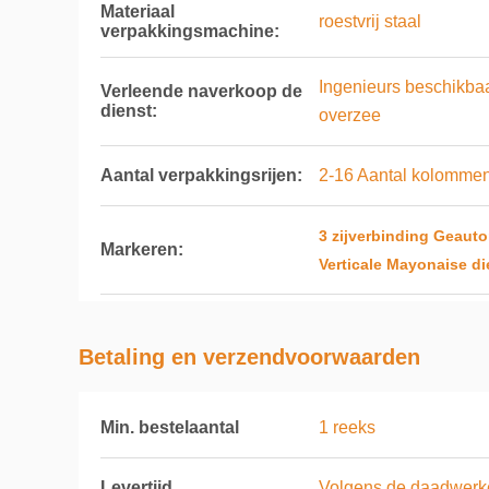
Materiaal
roestvrij staal
verpakkingsmachine:
Ingenieurs beschikba
Verleende naverkoop de
dienst:
overzee
Aantal verpakkingsrijen:
2-16 Aantal kolomme
3 zijverbinding Geaut
Markeren:
Verticale Mayonaise d
Betaling en verzendvoorwaarden
Min. bestelaantal
1 reeks
Levertijd
Volgens de daadwerkel