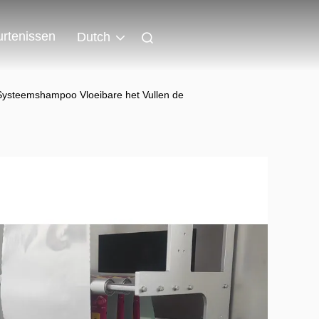
rtenissen
Dutch
Systeemshampoo Vloeibare het Vullen de