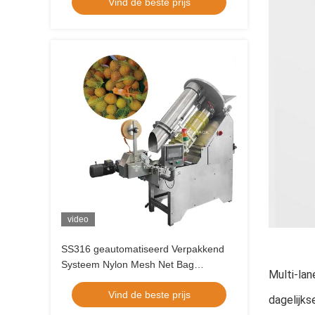
Vind de beste prijs
video
SS316 geautomatiseerd Verpakkend
Systeem Nylon Mesh Net Bag
Multi-lan
Packaging Equipment
Vind de beste prijs
dagelijks