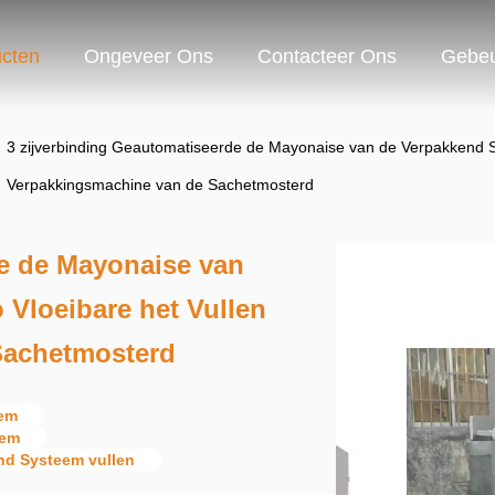
cten
Ongeveer Ons
Contacteer Ons
Gebeu
3 zijverbinding Geautomatiseerde de Mayonaise van de Verpakkend 
Verpakkingsmachine van de Sachetmosterd
de de Mayonaise van
Vloeibare het Vullen
Sachetmosterd
eem
eem
nd Systeem vullen