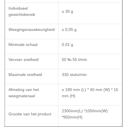
Individueel
≤ 30 g
gewichtsbereik
Weegingsnauwkeurigheid
± 0,05 g
Minimale schaal
0.01 g
Vervoer snelheid
50 ‰ 55 t/min
Maximale snelheid
330 stuks/min
Afmeting van het
≤ 180 mm (L) * 40 mm (W) * 15
weegmateriaal
mm (H)
2300mm(L) *1050mm(W)
Grootte van het product
*950mm(H)