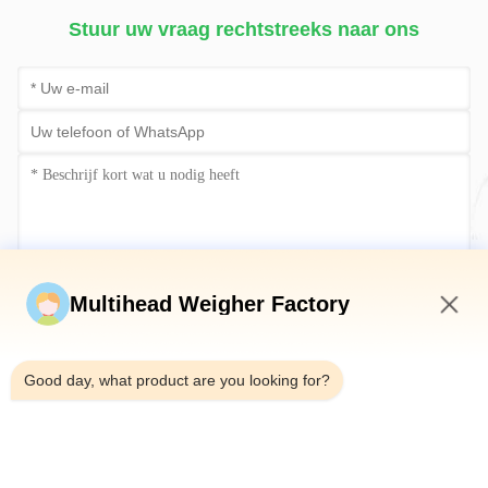
Stuur uw vraag rechtstreeks naar ons
Stuur nu
Multihead Weigher Factory
3:27 PM
Good day, what product are you looking for?
Telefoon：0086-18923335619