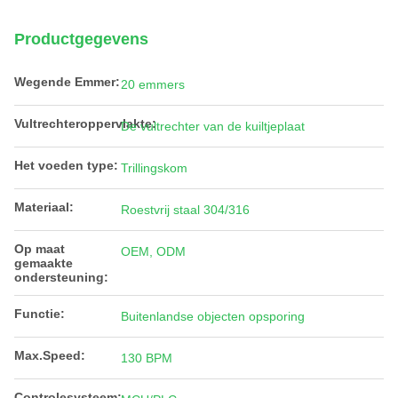
Productgegevens
Wegende Emmer:
20 emmers
Vultrechteroppervlakte:
De vultrechter van de kuiltjeplaat
Het voeden type:
Trillingskom
Materiaal:
Roestvrij staal 304/316
Op maat
OEM, ODM
gemaakte
ondersteuning:
Functie:
Buitenlandse objecten opsporing
Max.Speed:
130 BPM
Controlesysteem: