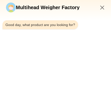
Stuur nu
Multihead Weigher Factory
5:12 PM
Good day, what product are you looking for?
Telefoon：0086-18923335619
E-mail：sales@toupack.com
OVER ONS
Profiel van het bedrijf
Fabriekstocht
Kwaliteitscontrole
Sitemap