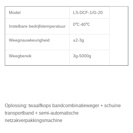
Model
LS-DCF-1/G-20
0℃-40℃
Instelbare bedrijfstemperatuur
Weegnauwkeurigheid
±2-3g
Weegbereik
3g-5000g
Toepasselijke voeding
800W/220V/50Hz
Plakt de tekenprecisie
±3mm
Werktafelhoogte
680mm±50mm
Oplossing: twaalfkops bandcombinatieweger + schuine
transportband + semi-automatische
Machinegewicht
128kg
netzakverpakkingsmachine