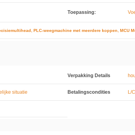
Toepassing:
Voe
,
,
cisiemultihead
PLC-weegmachine met meerdere koppen
MCU Mu
Verpakking Details
hou
ijke situatie
Betalingscondities
L/C