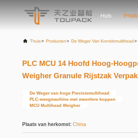
Huis
Produ
Thuis
>
Producten
>
De Weger Van Korrelsmultihead
>
PLC MCU 14 Hoofd Hoog-Hoogpre
Weigher Granule Rijstzak Verpa
De Weger van hoge Precisiemultihead
PLC-weegmachine met meerdere koppen
MCU Multihead Weigher
Plaats van herkomst:
China