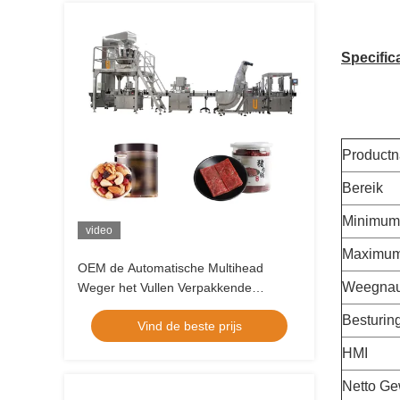
Specifica
Product
Bereik
Minimum 
video
Maximum
OEM de Automatische Multihead
Weegnau
Weger het Vullen Verpakkende
Machine van de Systeem Stevige
Besturin
Vind de beste prijs
Korrel
HMI
Netto Ge