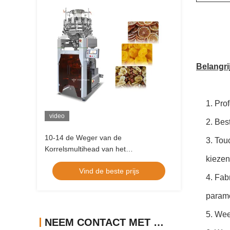
Belangri
1. Pro
video
2. Bes
10-14 de Weger van de
3. Tou
Korrelsmultihead van het
kiezen
vultrechtersroestvrije staal met Touch
Vind de beste prijs
screenbeeldschermsysteem
4. Fab
parame
5. Wee
NEEM CONTACT MET ONS OP