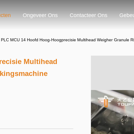
cten
Ongeveer Ons
Contacteer Ons
Gebeu
PLC MCU 14 Hoofd Hoog-Hoogprecisie Multihead Weigher Granule Ri
cisie Multihead
kkingsmachine