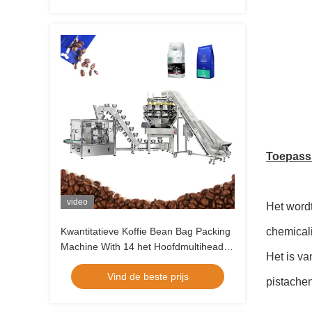
verpakkingsmachine
Toepass
video
Het wordt
Kwantitatieve Koffie Bean Bag Packing
chemicali
Machine With 14 het Hoofdmultihead-
Het is va
Weger Automatische Vullen
Vind de beste prijs
pistache