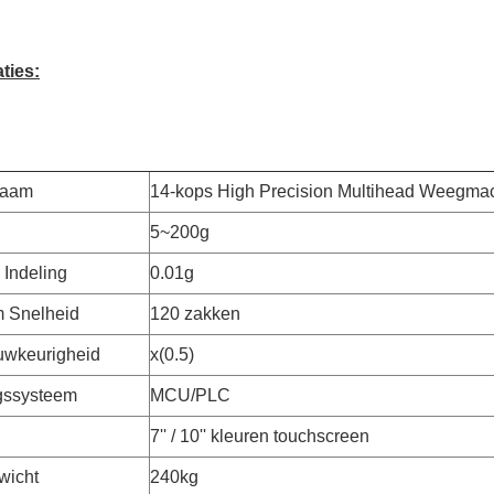
ties:
naam
14-kops High Precision Multihead Weegma
5~200g
Indeling
0.01g
 Snelheid
120 zakken
wkeurigheid
x(0.5)
gssysteem
MCU/PLC
7'' / 10'' kleuren touchscreen
wicht
240kg