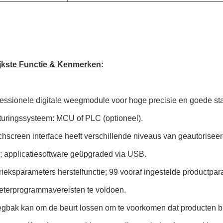
jkste Functie & Kenmerken
:
fessionele digitale weegmodule voor hoge precisie en goede stabi
turingssysteem: MCU of PLC (optioneel).
chscreen interface heeft verschillende niveaus van geautoriseerd
; applicatiesoftware geüpgraded via USB.
rieksparameters herstelfunctie; 99 vooraf ingestelde productpa
terprogrammavereisten te voldoen.
gbak kan om de beurt lossen om te voorkomen dat producten b