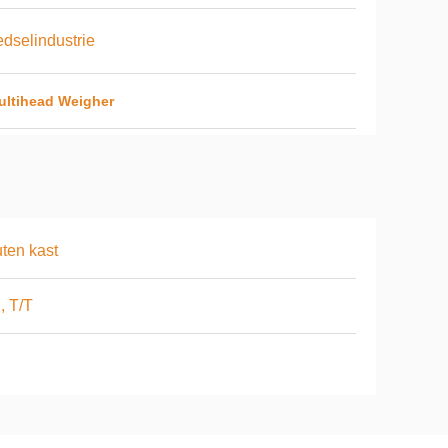
dselindustrie
ltihead Weigher
ten kast
, T/T