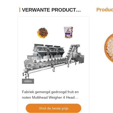
Produc
VERWANTE PRODUCTEN
video
Fabriek gemengd gedroogd fruit en
noten Multihead Weigher 4 Head
Lineaire Weigher Vffs
Vind de beste prijs
verpakkingsmachine Zip Bag