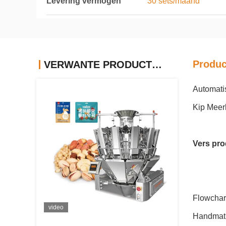
Levering vermogen
30 sets/maand
Produc
VERWANTE PRODUCTEN
Automati
Kip Meer
Vers pro
Flowchart
video
Handmati