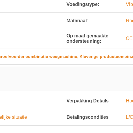
Voedingstype:
Vib
Materiaal:
Roe
Op maat gemaakte
d
OE
ondersteuning:
,
hroefvoerder combinatie weegmachine
Kleverige productcombina
Verpakking Details
Hou
ijke situatie
Betalingscondities
L/C