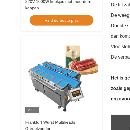
220V 1000W koekjes met meerdere
De lift z
koppen
De weegma
Vind de beste prijs
Double st
dan komt
Vloeistof
De verpak
Het is g
zoals ge
enzovoor
video
Frankfurt Wurst Multiheads
Gordelvoeder