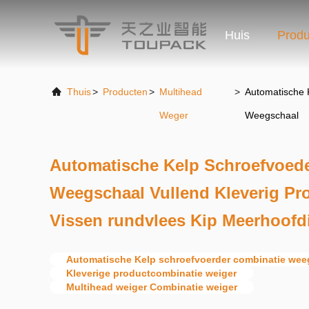
Huis
Produ
Thuis
>
Producten
>
Multihead
>
Automatische 
Weger
Weegschaal
Automatische Kelp Schroefvoed
Weegschaal Vullend Kleverig Pr
Vissen rundvlees Kip Meerhoof
Automatische Kelp schroefvoerder combinatie we
Kleverige productcombinatie weiger
Multihead weiger Combinatie weiger