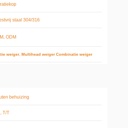
ratiekop
stvrij staal 304/316
M, ODM
,
tie weiger
Multihead weiger Combinatie weiger
ten behuizing
, T/T