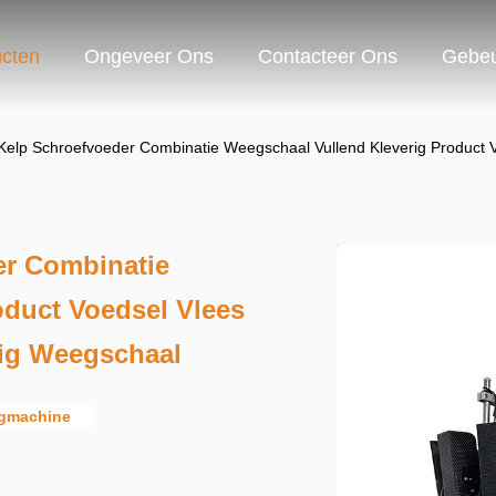
cten
Ongeveer Ons
Contacteer Ons
Gebeu
Kelp Schroefvoeder Combinatie Weegschaal Vullend Kleverig Product V
er Combinatie
oduct Voedsel Vlees
dig Weegschaal
egmachine