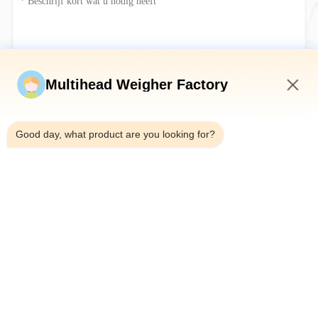
Stuur nu
Multihead Weigher Factory
10:49 PM
Good day, what product are you looking for?
Telefoon：0086-18923335619
E-mail：sales@toupack.com
OVER ONS
Profiel van het bedrijf