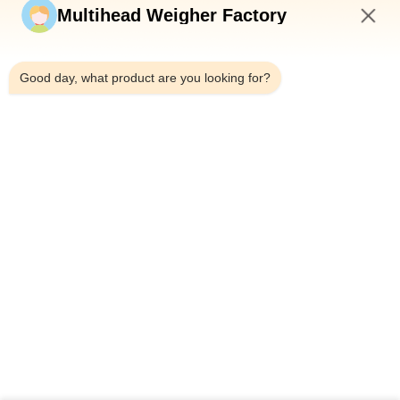
Stuur nu
Multihead Weigher Factory
12:07 PM
Good day, what product are you looking for?
Telefoon：0086-18923335619
E-mail：sales@toupack.com
OVER ONS
Profiel van het bedrijf
Fabriekstocht
Kwaliteitscontrole
Sitemap