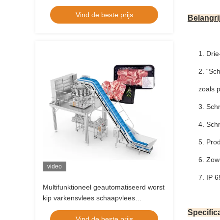
Vind de beste prijs
Belangri
1. Dri
2. “Sc
zoals p
3. Sch
4. Sch
5. Prod
6. Zow
video
7. IP 6
Multifunktioneel geautomatiseerd worst
kip varkensvlees schaapvlees
rundvlees visbak verpakkingsmachine
Specifica
Vind de beste prijs
voedsel vleeszak thermovormende zak