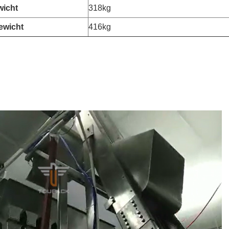
wicht
318kg
ewicht
416kg