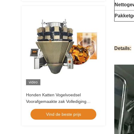
Nettoge
Pakketg
Details:
video
Honden Katten Vogelvoedsel
Voorafgemaakte zak Vollediging
Afdichtingsapparatuur Huisdiervoedsel
Vind de beste prijs
Zipper zak Verpakkingsmachine