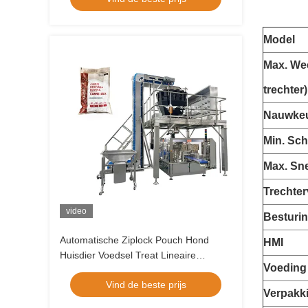
verpakkingsmachine
Model
Max. We
trechter)
Nauwkeu
Min. Sch
Max. Sn
Trechte
video
Besturi
Automatische Ziplock Pouch Hond
HMI
Huisdier Voedsel Treat Lineaire
Voeding
Weeger Verpakking Doypack
Vind de beste prijs
Verpakkingsmachine
Verpakk