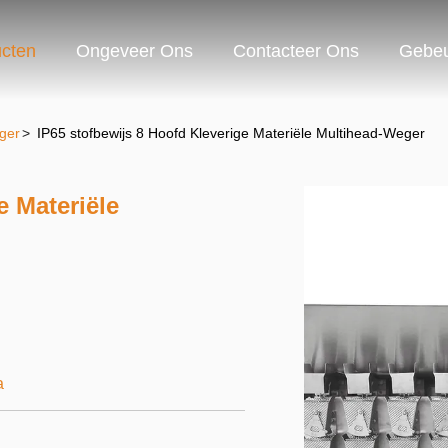
cten
Ongeveer Ons
Contacteer Ons
Gebeu
ger
>
IP65 stofbewijs 8 Hoofd Kleverige Materiële Multihead-Weger
e Materiële
a