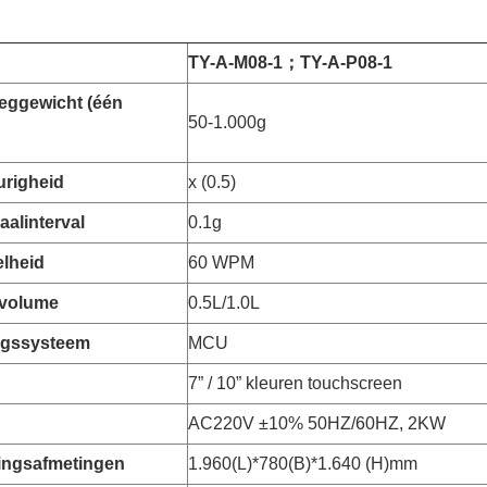
TY-A-M08-1
；
TY-A-P08-1
eggewicht (één
50-1.000g
righeid
x (0.5)
aalinterval
0.1g
elheid
60 WPM
rvolume
0.5L/1.0L
ngssysteem
MCU
7” / 10” kleuren touchscreen
AC220V ±10% 50HZ/60HZ, 2KW
ingsafmetingen
1.960(L)*780(B)*1.640 (H)mm