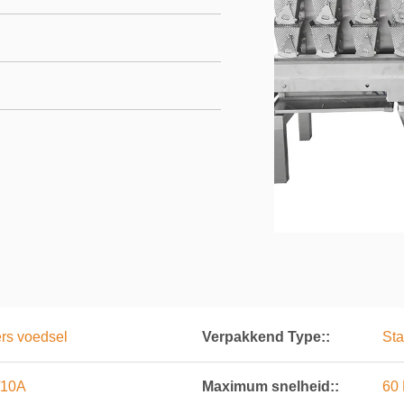
vers voedsel
Verpakkend Type::
Sta
/10A
Maximum snelheid::
60