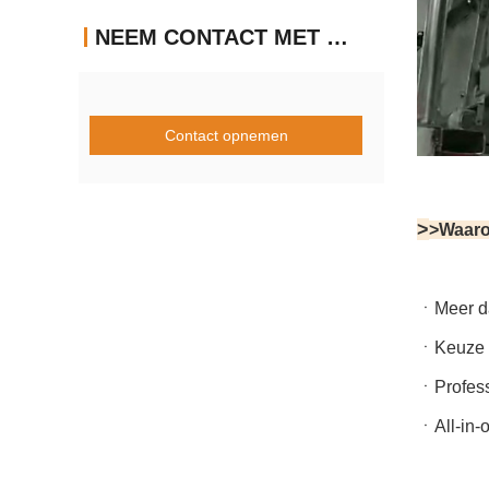
NEEM CONTACT MET ONS OP
Contact opnemen
>
>Waaro
ㆍ
Meer d
ㆍKeuze v
ㆍProfess
ㆍAll-in-o