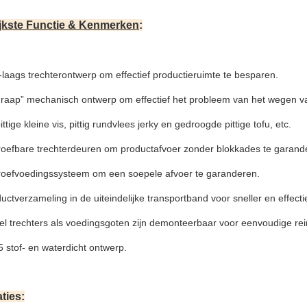
jkste Functie & Kenmerken
:
e-laags trechterontwerp om effectief productieruimte te besparen.
hraap” mechanisch ontwerp om effectief het probleem van het wegen van
ittige kleine vis,
pittig rundvlees
jerky en gedroogde pittige tofu, etc.
roefbare trechterdeuren om productafvoer zonder blokkades te garand
roefvoedingssysteem om een soepele afvoer te garanderen.
uctverzameling in de uiteindelijke transportband voor sneller en effecti
el trechters als voedingsgoten zijn demonteerbaar voor eenvoudige re
5 stof- en waterdicht ontwerp.
ties: