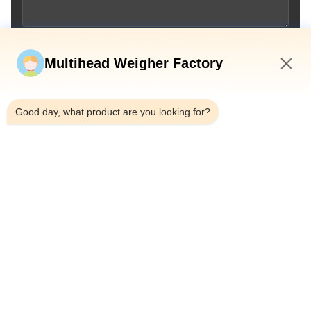
Stuur nu
Multihead Weigher Factory
7:10 PM
Good day, what product are you looking for?
Telefoon：0086-18923335619
E-mail：sales@toupack.com
OVER ONS
Profiel van het bedrijf
Fabriekstocht
Kwaliteitscontrole