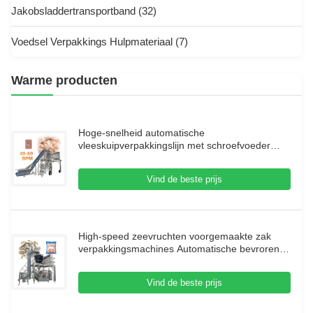
Jakobsladdertransportband
(32)
Voedsel Verpakkings Hulpmateriaal
(7)
Warme producten
Hoge-snelheid automatische
vleeskuipverpakkingslijn met schroefvoeder
multiheadweger voor kleverige en verse
eiwitten
Vind de beste prijs
High-speed zeevruchten voorgemaakte zak
verpakkingsmachines Automatische bevroren
garnalen zak verpakkingsmachine
Vind de beste prijs