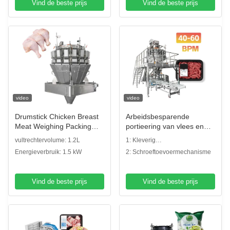
Vind de beste prijs
Vind de beste prijs
video
video
Drumstick Chicken Breast
Arbeidsbesparende
Meat Weighing Packing
portieering van vlees en
Machine 500-1000g
opvulling van bakken
vultrechtervolume: 1.2L
1: Kleverig
Verticaal
Oplossing 60 BPM
voedselweegsysteem
Energieverbruik: 1.5 kW
2: Schroeftoevoermechanisme
Schroefweegsysteem voor
gemarineerd pluimvee en
rundvlees
Vind de beste prijs
Vind de beste prijs