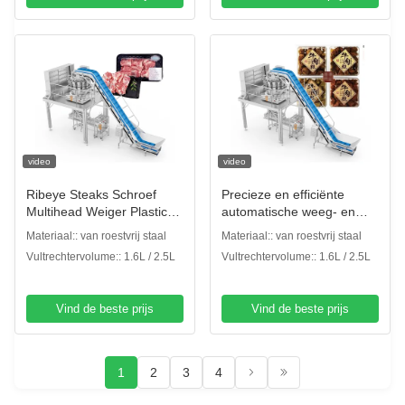
video
video
Ribeye Steaks Schroef
Precieze en efficiënte
Multihead Weiger Plastic
automatische weeg- en
Box
doosverpakking voor
Materiaal:: van roestvrij staal
Materiaal:: van roestvrij staal
Verpakkingsapparatuur
Ribeye Steaks
Vultrechtervolume:: 1.6L / 2.5L
Vultrechtervolume:: 1.6L / 2.5L
Vind de beste prijs
Vind de beste prijs
1
2
3
4