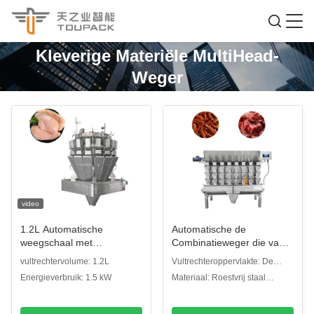
Kleverige Materiële MultiHead-
Weger
video
1.2L Automatische
Automatische de
weegschaal met
Combinatieweger die van
combinatie Weegschaal
de Schroefvoeder de
vultrechtervolume: 1.2L
Vultrechteroppervlakte: De
voor het vullen van vlees
Kleverige Machine van de
vultrechter van de kuiltjeplaat
Energieverbruik: 1.5 kW
Materiaal: Roestvrij staal
Vleesvleugels
Voedselvleesverwerking
304/316
Verpakkingsmachine
vullen