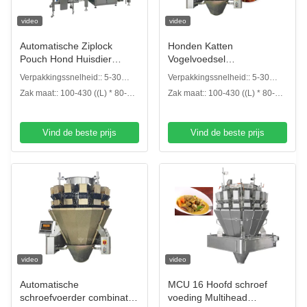
video
video
Automatische Ziplock
Honden Katten
Pouch Hond Huisdier
Vogelvoedsel
Voedsel Treat Lineaire
Voorafgemaakte zak
Verpakkingssnelheid:: 5-30
Verpakkingssnelheid:: 5-30
Weeger Verpakking
Vollediging
beats per minuut ritszakken
beats per minuut ritszakken
Zak maat:: 100-430 ((L) * 80-
Zak maat:: 100-430 ((L) * 80-
Doypack
Afdichtingsapparatuur
300 ((W) mm
300 ((W) mm
Verpakkingsmachine
Huisdiervoedsel Zipper zak
Verpakkingsmachine
Vind de beste prijs
Vind de beste prijs
video
video
Automatische
MCU 16 Hoofd schroef
schroefvoerder combinatie
voeding Multihead