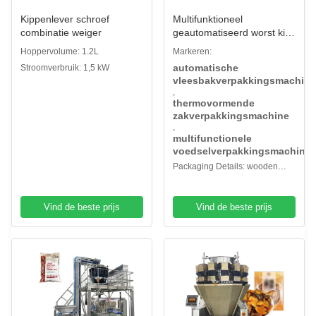
Kippenlever schroef
Multifunktioneel
combinatie weiger
geautomatiseerd worst kip
varkensvlees schaapvlees
Hoppervolume: 1.2L
Markeren:
rundvlees visbak
automatische
Stroomverbruik: 1,5 kW
verpakkingsmachine
vleesbakverpakkingsmachine
voedsel vleeszak
,
thermovormende zak
thermovormende
verpakkingsmachine
zakverpakkingsmachine
,
multifunctionele
voedselverpakkingsmachine
Packaging Details: wooden
case packaging
Vind de beste prijs
Vind de beste prijs