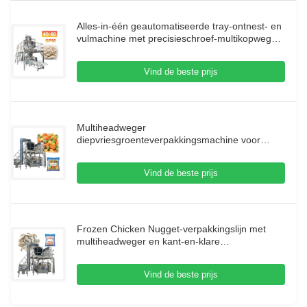
Alles-in-één geautomatiseerde tray-ontnest- en
vulmachine met precisieschroef-multikopweger
voor kleverig vlees
Vind de beste prijs
Multiheadweger
diepvriesgroenteverpakkingsmachine voor
voedselverwerkingsfabrieken
Vind de beste prijs
Frozen Chicken Nugget-verpakkingslijn met
multiheadweger en kant-en-klare
zakjesmachine
Vind de beste prijs