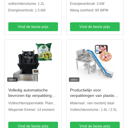
weegschaal vullen kleverig
weegmachine voor pre-
vultrechtervolume: 1.2L
Energieverbruik: 3 kW
voedsel vlees donkergoud
made voedsel rundvlees
Energieverbruik: 1.5 kW
Weeg snelheid: 80 WPM
meerhoofdig weegschaal
Curry vers vlees
Vind de beste prijs
Vind de beste prijs
video
video
Volledig automatische
Productielijn voor
bevroren kip verpakking
verpakkingen van plastic
vers vlees hele kip
dozen met verse ribben
Vultrechteroppervlakte: Plain
Materiaal:: van roestvrij staal
verpakkingsmachine
met 10' kleuren
plate hopper/Dimple plate
Wegende Emmer: 14 emmers
Vultrechtervolume:: 1.6L / 2.5L
aluminium verpakking
touchscreen
hopper
afdichting machine
Vind de beste prijs
Vind de beste prijs