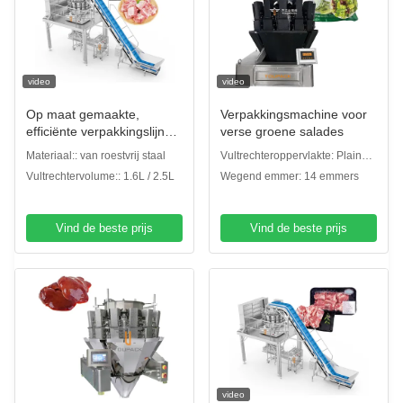
video
video
Op maat gemaakte,
Verpakkingsmachine voor
efficiënte verpakkingslijn
verse groene salades
voor vers bevroren
Materiaal:: van roestvrij staal
Vultrechteroppervlakte: Plain
varkensvlees
plate hopper/Dimple plate
Vultrechtervolume:: 1.6L / 2.5L
Wegend emmer: 14 emmers
hopper
Vind de beste prijs
Vind de beste prijs
video