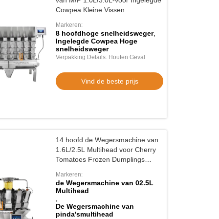
van M/P 1.0L/3.0L-voor Ingelegde
Cowpea Kleine Vissen
Markeren:
8 hoofdhoge snelheidsweger
,
Ingelegde Cowpea Hoge
snelheidsweger
Verpakking Details: Houten Geval
Vind de beste prijs
14 hoofd de Wegersmachine van
1.6L/2.5L Multihead voor Cherry
Tomatoes Frozen Dumplings
Peanuts
Markeren:
de Wegersmachine van 02.5L
Multihead
,
De Wegersmachine van
pinda'smultihead