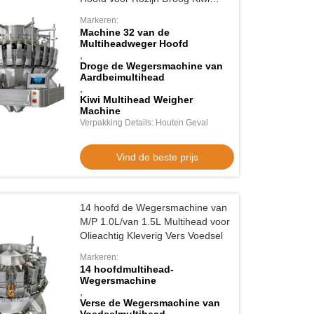
Dried Strawberry
Markeren:
Machine 32 van de
Multiheadweger Hoofd
,
Droge de Wegersmachine van
Aardbeimultihead
,
Kiwi Multihead Weigher
Machine
Verpakking Details: Houten Geval
Vind de beste prijs
14 hoofd de Wegersmachine van
M/P 1.0L/van 1.5L Multihead voor
Olieachtig Kleverig Vers Voedsel
Markeren:
14 hoofdmultihead-
Wegersmachine
,
Verse de Wegersmachine van