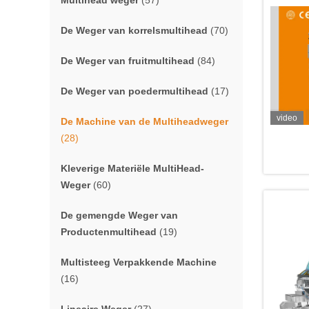
Multihead weger
(57)
De Weger van korrelsmultihead
(70)
De Weger van fruitmultihead
(84)
De Weger van poedermultihead
(17)
video
De Machine van de Multiheadweger
(28)
Kleverige Materiële MultiHead-
Weger
(60)
De gemengde Weger van
Productenmultihead
(19)
Multisteeg Verpakkende Machine
(16)