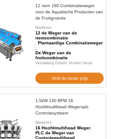
12 riem 160 Combinatieweger
voor de Aquatische Producten van
de Fruitgroente
Markeren:
12 de Weger van de
riemcombinatie
,
Plantaardige Combinatieweger
,
De Weger van de
fruitcombinatie
Verpakking Details: Houten Geval
Vind de beste prijs
1.5kW 140 BPM 16
Hoofdmultihead-Wegersplc
Controlesysteem
Markeren:
16 Hoofdmultihead Weger
,
PLC de Weger van
Controlemultihead