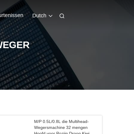
rtenissen
Dutch
WEGER
M/P 0.5L/0.8L die Multihead-
Wegersmachine 32 mengen
Hoofd voor Rozijn Droog Kiwi