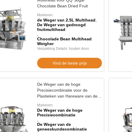
Multihead voor QQ Sugar
Chocolate Bean Dried Fruit
Markeren:
de Weger van 2.5L Multihead
,
De Weger van gedroogd
fruitmultihead
,
Chocolade Bean Multihead
Weigher
Verpakking Details: houten doos
Vind de beste prijs
De Weger van de hoge
Precisiecombinatie voor de
Plastieken van Hareware van de
Voedselgeneeskunde
Markeren:
De Weger van de hoge
Precisiecombinatie
,
De Weger van de
geneeskundecombinatie