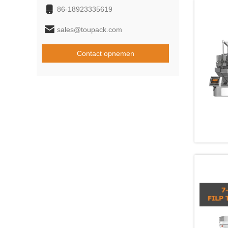
86-18923335619
sales@toupack.com
Contact opnemen