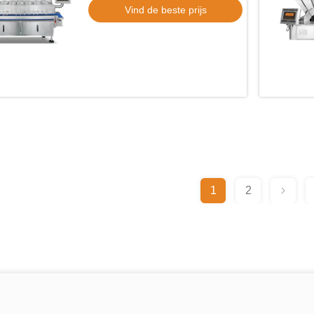
Vind de beste prijs
1
2