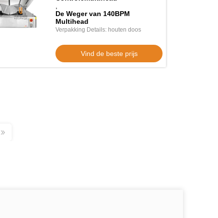
,
De Weger van 140BPM
Multihead
Verpakking Details: houten doos
Vind de beste prijs