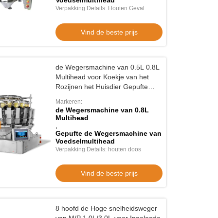
Voedselmultihead
Verpakking Details: Houten Geval
Vind de beste prijs
de Wegersmachine van 0.5L 0.8L
Multihead voor Koekje van het
Rozijnen het Huisdier Gepufte
Voedsel
Markeren:
de Wegersmachine van 0.8L
Multihead
,
Gepufte de Wegersmachine van
Voedselmultihead
Verpakking Details: houten doos
Vind de beste prijs
8 hoofd de Hoge snelheidsweger