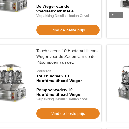
,
De Weger van de
voedselcombinatie
video
Verpakking Details: Houten Geval
Vind de beste prijs
Touch screen 10 Hoofdmultihead-
video
vide
Weger voor de Zaden van de de
Pitpompoen van de
ips noten snoep zaden
Voeder voor vogels Prefabricated Bag
Auto
Okkernotenschroef
Markeren:
 verpakkingsmachine met
Packing Machine Hondenvoedsel
200g
Touch screen 10
Kattenvoedsel Verpakkingsmachine
Verp
Hoofdmultihead-Weger
de beste prijs
Vind de beste prijs
Multifunctionele Granule
,
Pompoenzaden 10
Verpakkingsapparatuur Multihead
Hoofdmultihead-Weger
Weegmachine
Verpakking Details: Houten doos
Vind de beste prijs