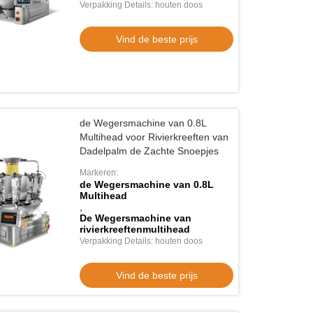
Verpakking Details: houten doos
Vind de beste prijs
de Wegersmachine van 0.8L
o
Multihead voor Rivierkreeften van
Dadelpalm de Zachte Snoepjes
matische verpakkingsmachine 5-
Markeren:
 High Speed Snack Granule
de Wegersmachine van 0.8L
akkingsmachine
Multihead
Vind de beste prijs
,
De Wegersmachine van
rivierkreeftenmultihead
Verpakking Details: houten doos
Vind de beste prijs