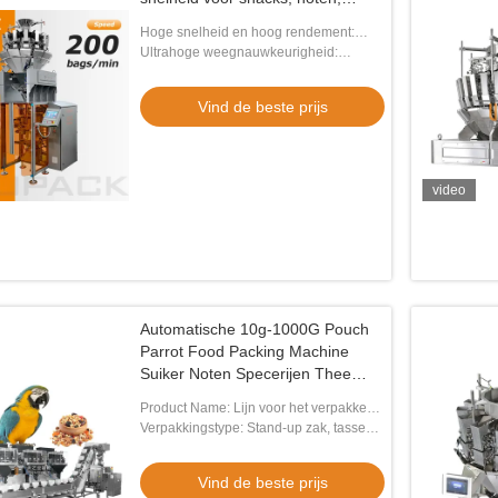
korrels,
Hoge snelheid en hoog rendement:
voedselverpakkingsmachine
Verpakkingssnelheid 20–200
Ultrahoge weegnauwkeurigheid:
verpakkingen/min, volautomatische
Precisie binnen ± 0,2 g, vermindert
continue werking.
effectief materiaalverspilling.
Vind de beste prijs
video
Automatische 10g-1000G Pouch
Parrot Food Packing Machine
Suiker Noten Specerijen Thee
Blaadzak Verpakkingsmachine
Product Name: Lijn voor het verpakken
Multihead Weiger
van mengvoeders voor papegaaien
Verpakkingstype: Stand-up zak, tassen,
zak
Vind de beste prijs