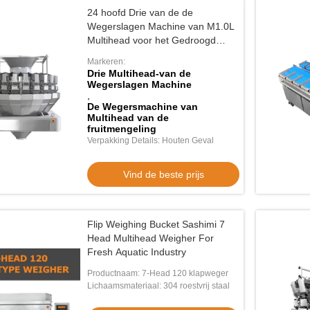
24 hoofd Drie van de de
Wegerslagen Machine van M1.0L
Multihead voor het Gedroogd
fruitmengeling van de
Markeren:
Notenmengeling
Drie Multihead-van de
Wegerslagen Machine
,
De Wegersmachine van
Multihead van de
fruitmengeling
Verpakking Details: Houten Geval
Vind de beste prijs
Flip Weighing Bucket Sashimi 7
Head Multihead Weigher For
Fresh Aquatic Industry
Productnaam: 7-Head 120 klapweger
Lichaamsmateriaal: 304 roestvrij staal