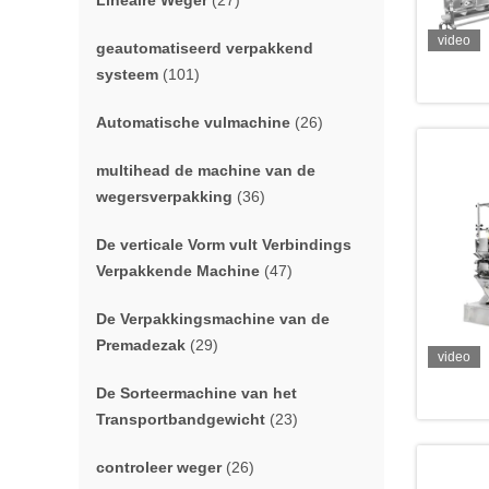
Lineaire Weger
(27)
video
geautomatiseerd verpakkend
systeem
(101)
Automatische vulmachine
(26)
multihead de machine van de
wegersverpakking
(36)
De verticale Vorm vult Verbindings
Verpakkende Machine
(47)
De Verpakkingsmachine van de
Premadezak
(29)
video
De Sorteermachine van het
Transportbandgewicht
(23)
controleer weger
(26)