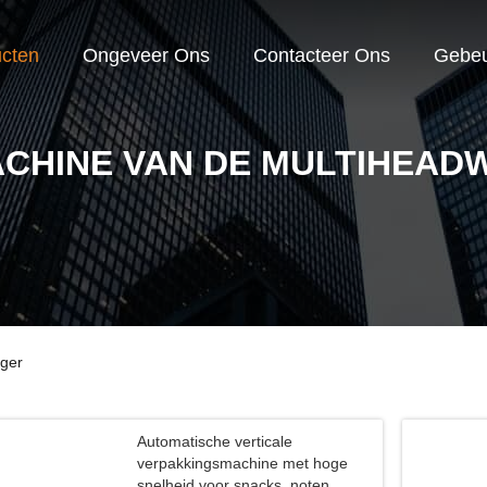
cten
Ongeveer Ons
Contacteer Ons
Gebeu
ACHINE VAN DE MULTIHEAD
ger
Automatische verticale
verpakkingsmachine met hoge
snelheid voor snacks, noten,