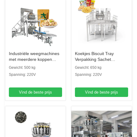
Industriële weegmachines
Koekjes Biscuit Tray
met meerdere koppen
Verpakking Sachet
Verpakkingsapparatuur
Verpakking
Gewicht: 500 kg
Gewicht: 650 kg
Popcorn Snack Suiker
Kartonneermachine
Spanning: 220V
Spanning: 220V
Koekjes Koffie Koekjes
Koekjesdoos
Afdichting Plastic Bag
Verpakkingsmachine Op-
Verpakkingslijn
rand Koekjes
Vind de beste prijs
Vind de beste prijs
Verpakkingsmachine