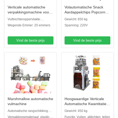
Verticale automatische
Volautomatische Snack
verpakkingsmachine voor
Aardappelchips Popcorn
pastazakjes
Garnalen Stikstof Verticale
Vultrechteroppervlakte:
Gewicht: 650 kg
Verpakkingsmachine
Duidelijke plaatvultrechter
Wegende Emmer: 20 emmers
Spanning: 220V
Garnalen Chip
Verpakkingsapparatuur
Vind de beste prijs
Vind de beste prijs
Marshmallow automatische
Hoogwaardige Verticale
vulmachine
Automatische Kwantitatieve
Deeltjes Snackvoedsel
Automatische rangschikking:
Gewicht: 450 kg
Verzegelings-, Vul- en
Automatisch
Verpakkingsmateriaal: plastic,
Functie: Vullen, afdichten, tellen