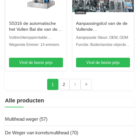
video
SS316 de automatische
Aanpassingslcd van de de
het Vullen Bal die van de
Vullende
Machinechocolade en de
MachineDadelpalm van de
Vultrechteroppervlakte:
Aangepaste Steun: OEM, ODM
Opsporingssysteem wegen
het Schermkorrel de Lijn
Duidelijke plaatvultrechter
Wegende Emmer: 14 emmers
Functie: Buitenlandse objecten
herladen van de Kopcode
van de de Doosverpakking
opsporing
Vind de beste prijs
Vind de beste prijs
1
2
Alle producten
Multihead weger
(57)
De Weger van korrelsmultihead
(70)