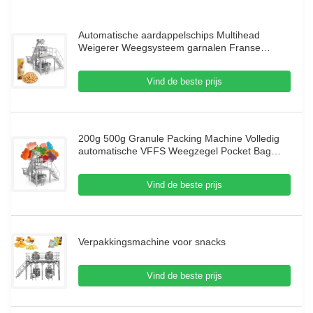
Automatische aardappelschips Multihead
Weigerer Weegsysteem garnalen Franse
verpakkingsmachine Puffing Food Granule
Verpakkingsmachine
Vind de beste prijs
200g 500g Granule Packing Machine Volledig
automatische VFFS Weegzegel Pocket Bag
Packaging Candy Snack Nitrogen Packing
Machine
Vind de beste prijs
Verpakkingsmachine voor snacks
Vind de beste prijs