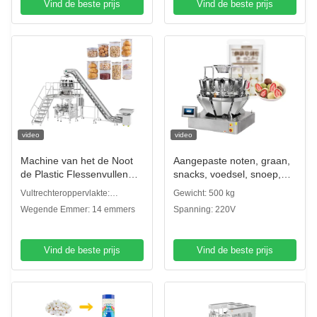
Vind de beste prijs
Vind de beste prijs
video
video
Machine van het de Noot
Aangepaste noten, graan,
de Plastic Flessenvullen
snacks, voedsel, snoep,
van de gedroogd fruitsnack
koekjes, pinda's, chips,
Vultrechteroppervlakte:
Gewicht: 500 kg
met de Geneigde
zaden, koekjes, stand-up
Duidelijke plaatvultrechter
Wegende Emmer: 14 emmers
Spanning: 220V
Transportband van
zak verpakkingsmachine
Multihead Weger
Vind de beste prijs
Vind de beste prijs