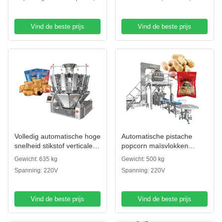
Verpakkingsmachine VFFS
papier
Weeg- en
Verpakkingsmachine
Vind de beste prijs
Vind de beste prijs
Volledig automatische hoge
Automatische pistache
snelheid stikstof verticale
popcorn maïsvlokken
vorm vul zegel zak snack
roostering pinda's
Gewicht: 635 kg
Gewicht: 500 kg
voedsel weging puffs
verpakkingsmachine
Spanning: 220V
Spanning: 220V
voedsel pellet
cashew noten multihead
verpakkingsmachine
weiger
verpakkingsmachine
Vind de beste prijs
Vind de beste prijs