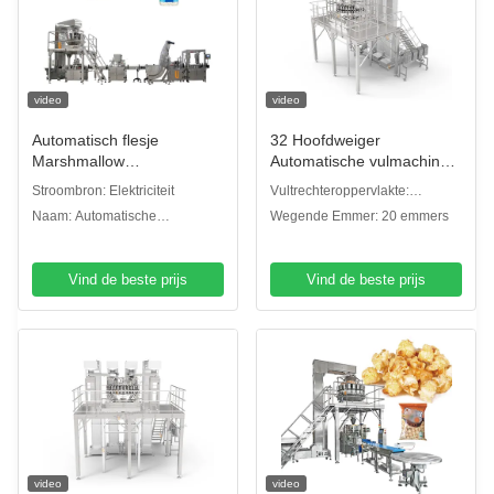
video
video
Automatisch flesje
32 Hoofdweiger
Marshmallow
Automatische vulmachine
Weegsysteem Gummibar
Gepofte voedingsmiddelen
Stroombron: Elektriciteit
Vultrechteroppervlakte:
Tellen Verpakkingsmachine
Maïsvlokken Aardappelen
Duidelijke plaatvultrechter
Naam: Automatische
Wegende Emmer: 20 emmers
Plantain Chips Nachos
vulmachine
Noten Verpakkingsmachine
Vind de beste prijs
Vind de beste prijs
video
video