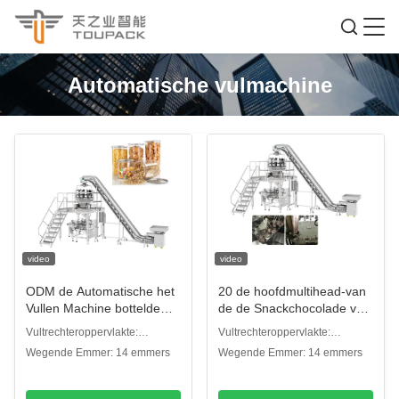
Automatische vulmachine
video
video
ODM de Automatische het
20 de hoofdmultihead-van
Vullen Machine bottelde
de de Snackchocolade van
Snoepjes van het Kruiken
het Wegersblocky
Vultrechteroppervlakte:
Vultrechteroppervlakte:
de Blikken Gepufte Voedsel
Gevormde Deeltje Kop
Duidelijke plaatvultrechter
Duidelijke plaatvultrechter
Wegende Emmer: 14 emmers
Wegende Emmer: 14 emmers
Inpakkend Roterende Kop
Vullende en Verzegelende
het Vullen Verzegelende
Machine
Machine