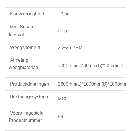
Nauwkeurigheid
±0.5g
Min. Schaal
0.1g
Interval
Weegsnelheid
20~25 BPM
Afmeting
≤280mm(L)*80mm(B)*50mm(H)
weegmateriaal
Productafmetingen
2600mm(L)*1000mm(B)*1800mm(
Besturingssysteem
MCU
Vooraf ingesteld
99
Productnummer