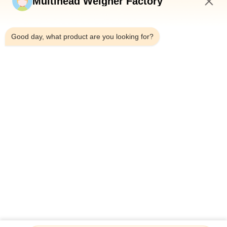
Multihead Weigher Factory
2:10 AM
Good day, what product are you looking for?
Telefoon：0086-18923335619
E-mail：sales@toupack.com
OVER ONS
Profiel van het bedrijf
Fabriekstocht
Kwaliteitscontrole
Sitemap