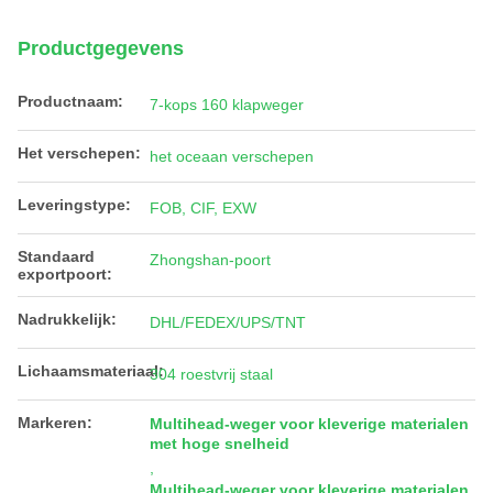
Productgegevens
Productnaam:
7-kops 160 klapweger
Het verschepen:
het oceaan verschepen
Leveringstype:
FOB, CIF, EXW
Standaard
Zhongshan-poort
exportpoort:
Nadrukkelijk:
DHL/FEDEX/UPS/TNT
Lichaamsmateriaal:
304 roestvrij staal
Markeren:
Multihead-weger voor kleverige materialen
met hoge snelheid
,
Multihead-weger voor kleverige materialen