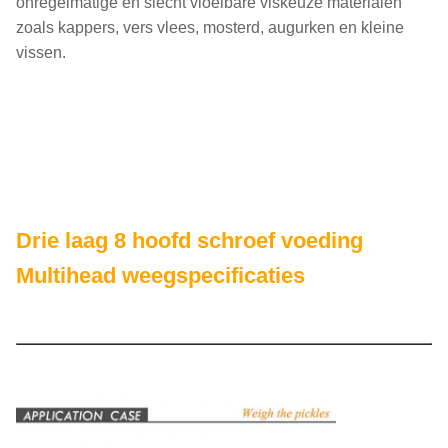
onregelmatige en slecht vloeibare viskeuze materialen
zoals kappers, vers vlees, mosterd, augurken en kleine
vissen.
Drie laag 8 hoofd schroef voeding
Multihead weegspecificaties
Model
TY-
ZHZ083M13-01-12
Max. gewicht ((een
50 tot 1000 g
hopper)