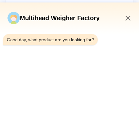
Stuur nu
Multihead Weigher Factory
5:55 PM
Good day, what product are you looking for?
Telefoon：0086-18923335619
E-mail：sales@toupack.com
OVER ONS
Profiel van het bedrijf
Fabriekstocht
Kwaliteitscontrole
Sitemap