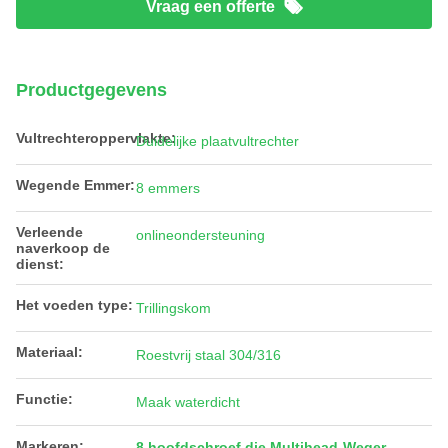
Vraag een offerte
Productgegevens
Vultrechteroppervlakte:
Duidelijke plaatvultrechter
Wegende Emmer:
8 emmers
Verleende
onlineondersteuning
naverkoop de
dienst:
Het voeden type:
Trillingskom
Materiaal:
Roestvrij staal 304/316
Functie:
Maak waterdicht
Markeren:
8 hoofdschroef die Multihead-Weger