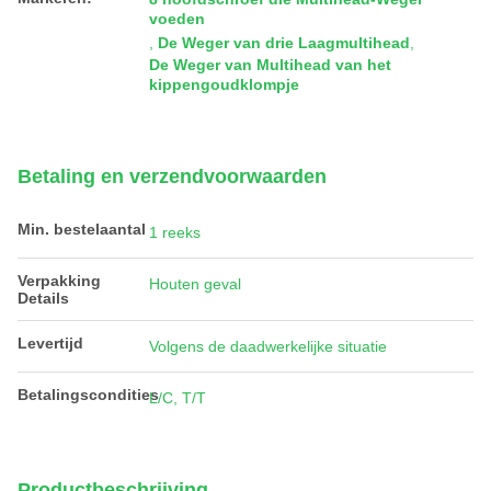
voeden
,
De Weger van drie Laagmultihead
,
De Weger van Multihead van het
kippengoudklompje
Betaling en verzendvoorwaarden
Min. bestelaantal
1 reeks
Verpakking
Houten geval
Details
Levertijd
Volgens de daadwerkelijke situatie
Betalingscondities
L/C, T/T
Productbeschrijving