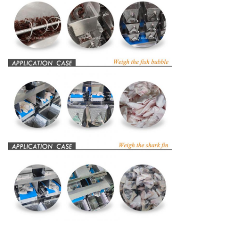
Precisiteit
x (0,5)
Min.Schaalinterval
0.1 g
Max.Snelheid
30 beats per minuut
Volume van de hopper
1.3L
Controlesysteem
MCU
7 ′′ / 10 ′′ kleuren touch
HMI
screen