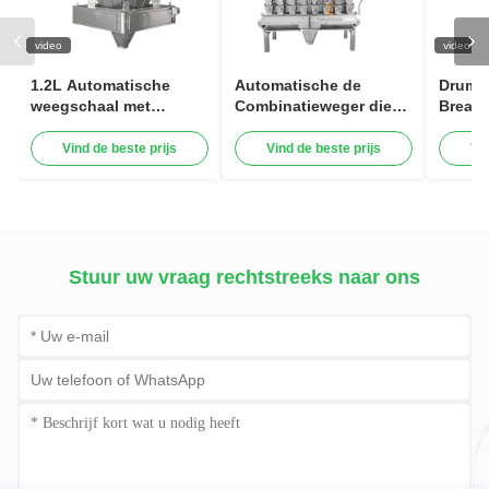
video
video
1.2L Automatische
Automatische de
Drumst
weegschaal met
Combinatieweger die
Breast
combinatie Weegschaal
van de Schroefvoeder
Packin
voor het vullen van
de Kleverige Machine
1000g 
Vind de beste prijs
Vind de beste prijs
Vi
vlees Vleesvleugels
van de
Verpakkingsmachine
Voedselvleesverwerking
vullen
Stuur uw vraag rechtstreeks naar ons