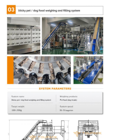
up zak, ritssluiting zak,
2
Zaktype
platte bodem zak
80mm≤B≤300mm
3
Afmetingen
100mm≤L≤430mm
4
Snelheid
0-15 zakken/min
Rechte korrel, pitch is
5
Sealtype
1mm (Optioneel
netvormig)
10mm (5--20mm kan
6
Sealbreedte
worden aangepast)
220V, Eenfasig, 50/60HZ,
7
Voeding
1.2KW
8
Luchtdruk
0.65Mpa
0.3m³/min (Standaard