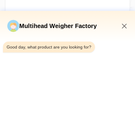
Stuur nu
Multihead Weigher Factory
5:01 PM
Good day, what product are you looking for?
Telefoon：0086-18923335619
E-mail：sales@toupack.com
OVER ONS
Profiel van het bedrijf
Fabriekstocht
Kwaliteitscontrole