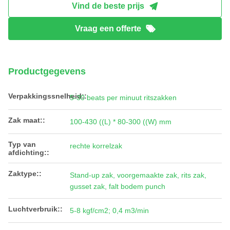
Vind de beste prijs
Vraag een offerte
Productgegevens
Verpakkingssnelheid::
5-30 beats per minuut ritszakken
Zak maat::
100-430 ((L) * 80-300 ((W) mm
Typ van
rechte korrelzak
afdichting::
Zaktype::
Stand-up zak, voorgemaakte zak, rits zak,
gusset zak, falt bodem punch
Luchtverbruik::
5-8 kgf/cm2; 0,4 m3/min