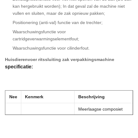
kan hergebruikt worden); In dat geval zal de machine niet
vullen en sluiten, maar de zak opnieuw pakken;
Positionering (anti-val) functie van de trechter;
Waarschuwingsfunctie voor
cartridgeverwarmingselementfout;
Waarschuwingsfunctie voor cilinderfout.
Huisdierenvoer ritssluiting zak verpakkingsmachine
specificatie:
Nee
Kenmerk
Beschrijving
Meerlaagse composiet
1
Zakmateriaal
Voorgevormde Zak, bijv.:
PET/PE
Huisdier
3-zijdige sealzak, stand-