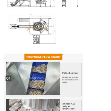
9
Luchtverbruik
machine, geen extra
functie)
1860*600*1650mm
10
Verpakkingsafmetingen
(Export niet-begaste
houten kist)