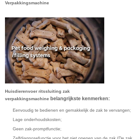
Verpakkingsmachine
uid Zak Vullen en Sluiten Machine Olie Zak
Mini Doypacker Machine Stand-up zak Ritssluiting zak
Huisdierenvoer ritssluiting zak
belangrijkste kenmerken:
verpakkingsmachine
Eenvoudig te bedienen en gemakkelijk de zak te vervangen;
Lage onderhoudskosten;
Geen zak-promptfunctie;
Zelfdiagnosefunctie voor het niet openen van de zak (De zak