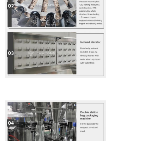
voer ritssluiting zak verpakkingsmachine / voorgevormde zak
vullen en sluiten machine