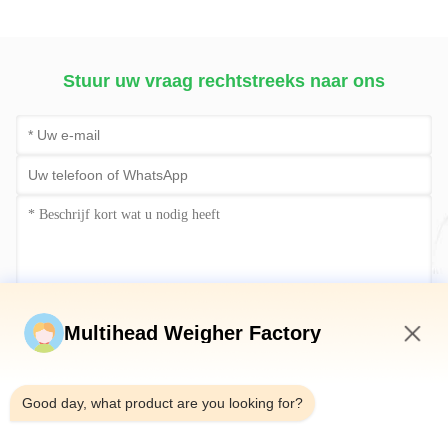
Verpakkingsmachine
Voedselvleesverwerking
vullen
Stuur uw vraag rechtstreeks naar ons
Stuur nu
Multihead Weigher Factory
6:47 PM
Good day, what product are you looking for?