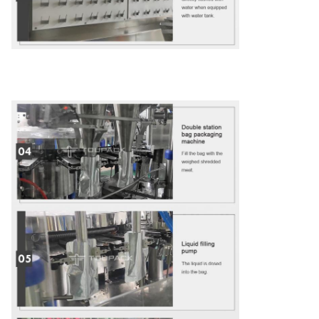
verpakkingsmachine voor hondenvoer met ritssluiting /
voorgevormde zakvul- en -verzegelmachine