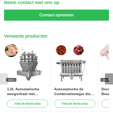
Neem contact met ons op
Contact opnemen
Verwante producten
video
video
1.2L Automatische
Automatische de
Drumst
weegschaal met
Combinatieweger die
Breast
combinatie Weegschaal
van de Schroefvoeder
Packin
voor het vullen van
de Kleverige Machine
1000g 
Vind de beste prijs
Vind de beste prijs
Vi
vlees Vleesvleugels
van de