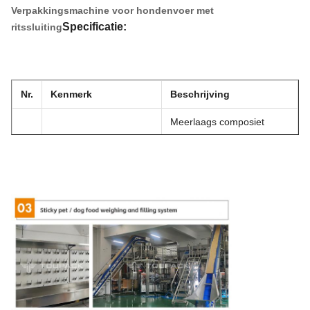
Verpakkingsmachine voor hondenvoer met
Specificatie:
ritssluiting
Nr.
Kenmerk
Beschrijving
Meerlaags composiet
1
Zakmateriaal
Premade Zak, bijv.:
PET/PE
Huisdier
3-zijdige verzegelde zak,
stazak, zak met ritssluiting,
2
Zaktype
platte bodemzak
80mm≤B≤300mm
3
Afmetingen
100mm≤L≤430mm
4
Snelheid
0-15 zakken/min