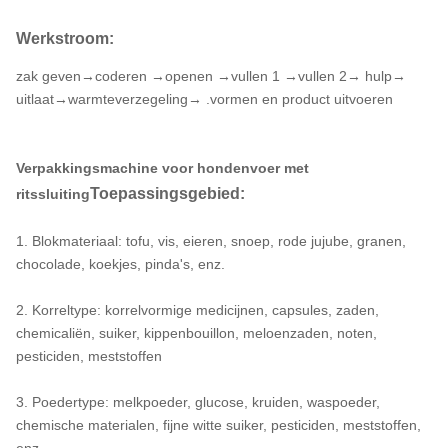
Werkstroom:
zak geven→coderen →openen →vullen 1 →vullen 2→ hulp→
uitlaat→warmteverzegeling→ .vormen en product uitvoeren
Verpakkingsmachine voor hondenvoer met
Toepassingsgebied:
ritssluiting
1. Blokmateriaal: tofu, vis, eieren, snoep, rode jujube, granen,
chocolade, koekjes, pinda's, enz.
2. Korreltype: korrelvormige medicijnen, capsules, zaden,
chemicaliën, suiker, kippenbouillon, meloenzaden, noten,
pesticiden, meststoffen
3. Poedertype: melkpoeder, glucose, kruiden, waspoeder,
chemische materialen, fijne witte suiker, pesticiden, meststoffen,
enz.