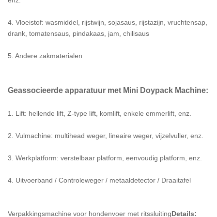
4. Vloeistof: wasmiddel, rijstwijn, sojasaus, rijstazijn, vruchtensap,
drank, tomatensaus, pindakaas, jam, chilisaus
5. Andere zakmaterialen
Geassocieerde apparatuur met Mini Doypack Machine:
1. Lift: hellende lift, Z-type lift, komlift, enkele emmerlift, enz.
2. Vulmachine: multihead weger, lineaire weger, vijzelvuller, enz.
3. Werkplatform: verstelbaar platform, eenvoudig platform, enz.
4. Uitvoerband / Controleweger / metaaldetector / Draaitafel
Verpakkingsmachine voor hondenvoer met ritssluiting
Details: