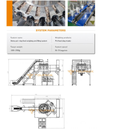
Rechte korrel, spoed is 1
5
Verzegelingstype
mm (optioneel netvormig)
10 mm (5--20 mm kan
6
Verzeggingsbreedte
worden aangepast)
220V, eenfasig, 50/60HZ,
7
Voeding
1,2KW
8
Luchtdruk
0,65 MPa
0,3 m³/min (Standaard
9
Luchtverbruik
machine, geen extra
functie)
1860*600*1650mm (Export
10
Verpakkingsafmetingen
niet-begaste houten kist)