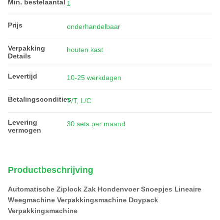
Min. bestelaantal
1
Prijs
onderhandelbaar
Verpakking
houten kast
Details
Levertijd
10-25 werkdagen
Betalingscondities
T/T, L/C
Levering
30 sets per maand
vermogen
Productbeschrijving
Automatische Ziplock Zak Hondenvoer Snoepjes Lineaire
Weegmachine Verpakkingsmachine Doypack
Verpakkingsmachine