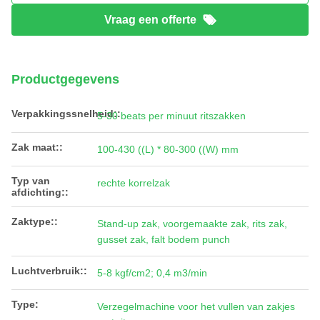
Vraag een offerte
Productgegevens
Verpakkingssnelheid::
5-30 beats per minuut ritszakken
Zak maat::
100-430 ((L) * 80-300 ((W) mm
Typ van
rechte korrelzak
afdichting::
Zaktype::
Stand-up zak, voorgemaakte zak, rits zak,
gusset zak, falt bodem punch
Luchtverbruik::
5-8 kgf/cm2; 0,4 m3/min
Type:
Verzegelmachine voor het vullen van zakjes