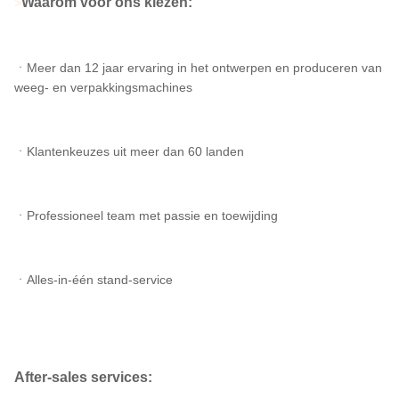
Waarom voor ons kiezen:
>
ㆍMeer dan 12 jaar ervaring in het ontwerpen en produceren van
weeg- en verpakkingsmachines
ㆍKlantenkeuzes uit meer dan 60 landen
ㆍProfessioneel team met passie en toewijding
ㆍAlles-in-één stand-service
After-sales services: