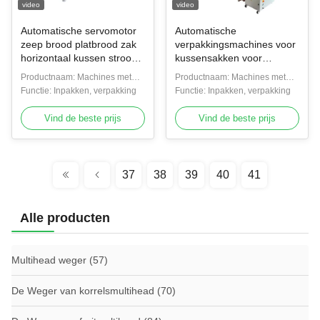
video
video
Automatische servomotor
Automatische
zeep brood platbrood zak
verpakkingsmachines voor
horizontaal kussen stroom
kussensakken voor
verpakkingsmachine
groenten/vers fruit
Productnaam: Machines met
Productnaam: Machines met
kussen zak
kussenszakken
Functie: Inpakken, verpakking
kussenszakken
Functie: Inpakken, verpakking
verpakkingsmachine
Vind de beste prijs
Vind de beste prijs
37
38
39
40
41
Alle producten
Multihead weger
(57)
De Weger van korrelsmultihead
(70)