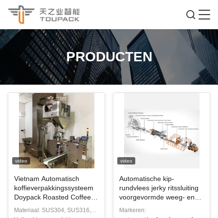
PRODUCTEN
video
video
Vietnam Automatisch
Automatische kip-
koffieverpakkingssysteem
rundvlees jerky ritssluiting
Doypack Roasted Coffee
voorgevormde weeg- en
Bean Gusset Bag Ziplock
vulverpakkingsmachine
Materiaal: SUS304, SUS316,
Markeren:
Pouch
voor diepgevroren