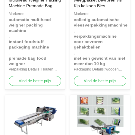
Multihead Weigher Packing
weegpakket Bevroren vis
Machine Premade Bag
Kip kalkoen Bies
Food Packaging Machines
vleesballen
Markeren:
Markeren:
Verpakkingsmachine vlees
automatic multihead
volledig automatische
verpakkingsmachine voor
weigher packing
vleesverpakkingsmachine
ribben
machine
,
verpakkingsmachine
,
instant foodstuff
voor bevroren
packaging machine
gehaktballen
,
,
premade bag food
met een gewicht van niet
weigher
meer dan 10 kg
Verpakking Details: Houten
Packaging Details: wooden
kastverpakking
case packaging
Vind de beste prijs
Vind de beste prijs