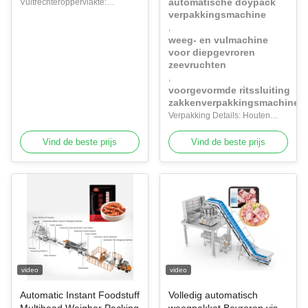
automatische doypack
Kolen-staal
Vultrechteroppervlakte:
Verpakkingsmachine met
zeevruchten in Doypack-
verpakkingsmachine
Duidelijke plaatvultrechter
datumprinter
zakken
,
weeg- en vulmachine
voor diepgevroren
zeevruchten
,
voorgevormde ritssluiting
zakkenverpakkingsmachine
Verpakking Details: Houten
kastverpakking
Vind de beste prijs
Vind de beste prijs
video
video
Automatic Instant Foodstuff
Volledig automatisch