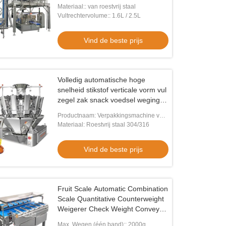
verpakkingsmachine klaar om te
Materiaal:: van roestvrij staal
eten voedsel rundvlees Multihead
Vultrechtervolume:: 1.6L / 2.5L
Weiger
Vind de beste prijs
Volledig automatische hoge
snelheid stikstof verticale vorm vul
zegel zak snack voedsel weging
puffs voedsel pellet
Productnaam: Verpakkingsmachine voor
verpakkingsmachine
het afdichten en vullen
Materiaal: Roestvrij staal 304/316
Vind de beste prijs
Fruit Scale Automatic Combination
Scale Quantitative Counterweight
Weigerer Check Weight Conveyor
Scale Belt
Max. Wegen (één band):: 2000g