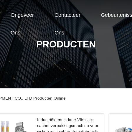
Ongeveer
Contacteer
Gebeurtenis
Ons
Ons
PRODUCTEN
NT CO., LTD Producten Online
Industriële multi-lane Vffs stick
sachet verpakkingsmachine voor
viskeuze vloeibare tomatenpasta