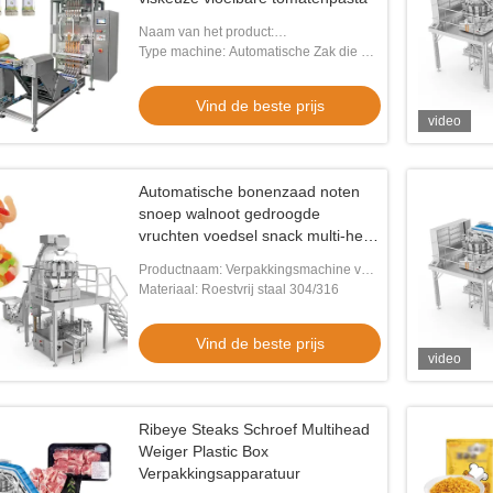
Naam van het product:
Verpakkingsmachine voor zakken met
Type machine: Automatische Zak die het
meervoudige staven
Vullen Verzegelende Machine vormen
Vind de beste prijs
video
Automatische bonenzaad noten
snoep walnoot gedroogde
vruchten voedsel snack multi-head
weigeraar voedsel
Productnaam: Verpakkingsmachine voor
verpakkingsmachine met stikstof
het afdichten en vullen
Materiaal: Roestvrij staal 304/316
Vind de beste prijs
video
Ribeye Steaks Schroef Multihead
Weiger Plastic Box
Verpakkingsapparatuur