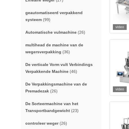
Lineaire Weger
(27)
geautomatiseerd verpakkend
systeem
(99)
video
Automatische vulmachine
(26)
multihead de machine van de
wegersverpakking
(36)
De verticale Vorm vult Verbindings
Verpakkende Machine
(46)
De Verpakkingsmachine van de
video
Premadezak
(26)
De Sorteermachine van het
Transportbandgewicht
(23)
controleer weger
(26)