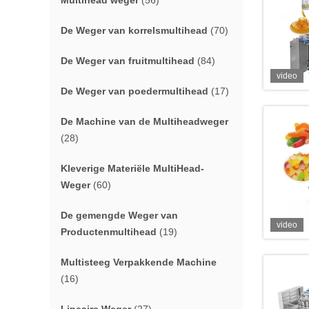
Multihead weger
(56)
De Weger van korrelsmultihead
(70)
De Weger van fruitmultihead
(84)
video
De Weger van poedermultihead
(17)
De Machine van de Multiheadweger
(28)
Kleverige Materiële MultiHead-
Weger
(60)
De gemengde Weger van
video
Productenmultihead
(19)
Multisteeg Verpakkende Machine
(16)