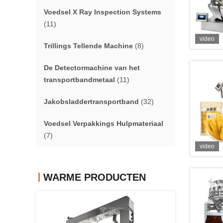
Voedsel X Ray Inspection Systems
(11)
video
Trillings Tellende Machine
(8)
De Detectormachine van het
transportbandmetaal
(11)
Jakobsladdertransportband
(32)
Voedsel Verpakkings Hulpmateriaal
(7)
video
WARME PRODUCTEN