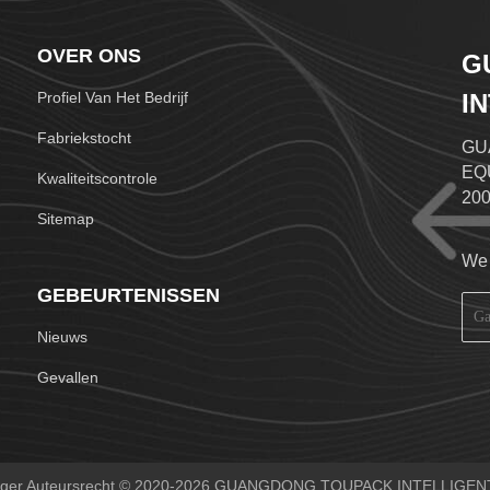
OVER ONS
G
Profiel Van Het Bedrijf
I
L
Fabriekstocht
GU
EQU
Kwaliteitscontrole
200
Sitemap
int
is 
We 
ges
GEBEURTENISSEN
mul
gea
Nieuws
sys
Chi
Gevallen
ind
 weger Auteursrecht © 2020-2026 GUANGDONG TOUPACK INTELLIGENT