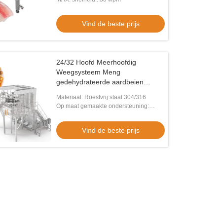
Vind de beste prijs
24/32 Hoofd Meerhoofdig
Weegsysteem Meng
gedehydrateerde aardbeien
zakvulmachine Gedehydrateerde
o
video
Materiaal: Roestvrij staal 304/316
groentenverpakkingsmachine
Op maat gemaakte ondersteuning:
- kwaliteit 17 Duim HMI
Voedsel X Ray Inspection Systems
OEM, ODM
atiseerde Voedsel X Ray Inspector
Automatic X van IP66 100KV Ray
Vind de beste prijs
Min Food X Ray Inspection
Detector
Vind de beste prijs
Vind de beste prijs
ems