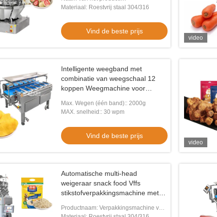
Verpakkingsmachine voor het afdichten
Materiaal: Roestvrij staal 304/316
en vullen
Vind de beste prijs
video
Intelligente weegband met
combinatie van weegschaal 12
koppen Weegmachine voor
voedsel
Max. Wegen (één band):: 2000g
MAX. snelheid:: 30 wpm
Vind de beste prijs
video
Automatische multi-head
weigeraar snack food Vffs
stikstofverpakkingsmachine met
metaaldetector
Productnaam: Verpakkingsmachine voor
het afdichten van snacks
Materiaal: Roestvrij staal 304/316