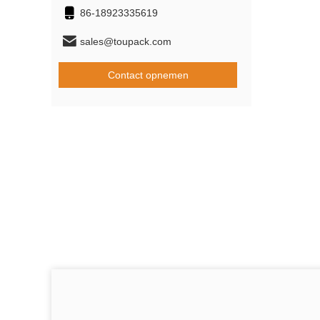
86-18923335619
sales@toupack.com
Contact opnemen