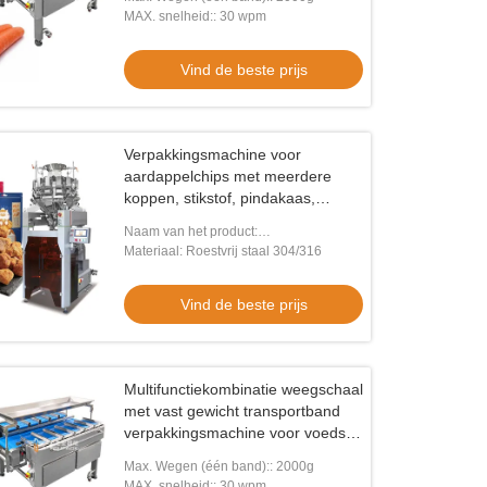
MAX. snelheid:: 30 wpm
Vind de beste prijs
Verpakkingsmachine voor
aardappelchips met meerdere
koppen, stikstof, pindakaas,
popcornzakjes,
Naam van het product:
verpakkingsmachine
Verpakkingsmachine voor het afdichten
Materiaal: Roestvrij staal 304/316
van snacks
Vind de beste prijs
Multifunctiekombinatie weegschaal
met vast gewicht transportband
verpakkingsmachine voor voedsel
Nieuwe generatie
Max. Wegen (één band):: 2000g
transportbandschaal
MAX. snelheid:: 30 wpm