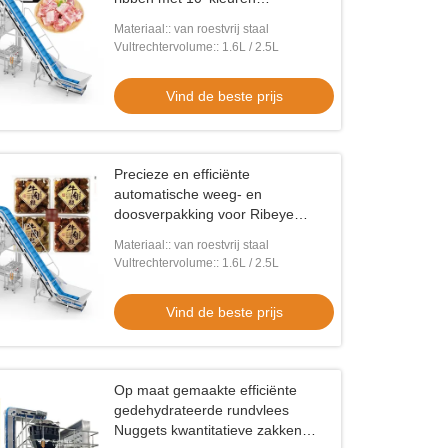
touchscreen
Materiaal:: van roestvrij staal
Vultrechtervolume:: 1.6L / 2.5L
Vind de beste prijs
Precieze en efficiënte
automatische weeg- en
doosverpakking voor Ribeye
Steaks
Materiaal:: van roestvrij staal
Vultrechtervolume:: 1.6L / 2.5L
Vind de beste prijs
Op maat gemaakte efficiënte
gedehydrateerde rundvlees
Nuggets kwantitatieve zakken