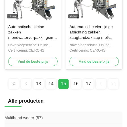
verpakkingen met
verpakkingen voor
verpakkingen voor
video
video
verpakkingen voor
verpakkingen met
Automatische kleine
Automatische vierzijdige
verpakkingen voor
zakken
afdichting zakken
verpakkingen voor
mondwaterverpakkingsmachine
zaagtandzak sap melk
verpakkingen met
make-up water
kleine zak water make-up
Naverkoopservice: Online
Naverkoopservice: Online
verpakkingen voor
smeermiddelen
water vloeistof weeg- en
ondersteuning
Certificering: CE/ROHS
ondersteuning
Certificering: CE/ROHS
verpakkingen voor
wasvloeistof weeg- en
verpakkingssysteem
verpakkingen voor
verpakkingssystemen
Vind de beste prijs
Vind de beste prijs
verpakkingen voor
verpakkingen met
verpakkingen voor v
13
14
15
16
17
Alle producten
Multihead weger
(57)