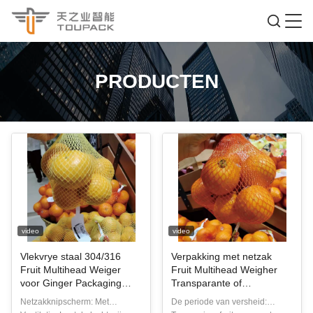
PRODUCTEN
video
video
Vlekvrye staal 304/316
Verpakking met netzak
Fruit Multihead Weiger
Fruit Multihead Weigher
voor Ginger Packaging
Transparante of
Ventilatie
halftransparante zakken
Netzakknipscherm: Met
De periode van versheid: