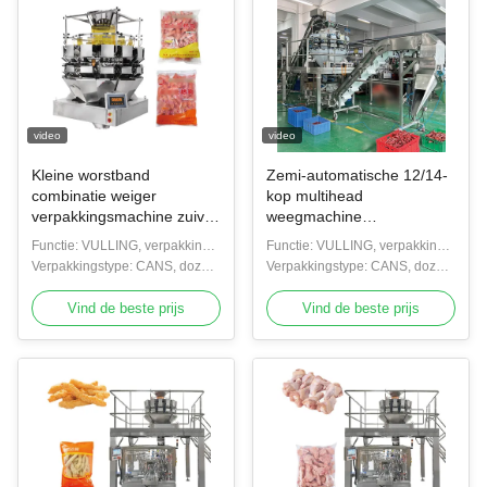
video
video
Kleine worstband
Zemi-automatische 12/14-
combinatie weiger
kop multihead
verpakkingsmachine zuiver
weegmachine
vlees worst multihead
verpakkingsmachine
Functie: VULLING, verpakking,
Functie: VULLING, verpakking,
weiger
bekleding, afdichting, tellen
Verpakkingstype: CANS, dozen,
bekleding, afdichting, tellen
Verpakkingstype: CANS, dozen,
flessen
flessen
Vind de beste prijs
Vind de beste prijs