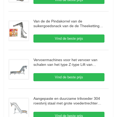
Van de de Pindakorrel van de
suikergoedsnack van de de Theeketting
de Jakobsladder T/het Type van C/z-
Dubbele uitlaat voor Voedselmachine
Vind de beste prijs
Vervoermachines voor het vervoer van
schalen van het type Z-type Lift van
roestvrij staal Neigend schalenliftvervoer
voor vleesbevroren voedsel
Vind de beste prijs
Aangepaste en duurzame trilvoeder 304
roestvrij staal met grote voedertrechter
voor korreltransport
Vind de beste prijs