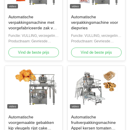
video
video
Automatische
Automatische
verpakkingsmachine met
verpakkingsmachine voor
voorgefabriceerde zak voor
diepvries
kipvlees
Functie: VULLING, verzegeling,
Functie: VULLING, verzegeling,
bekleding, verpakking
Productnaam: Gevriesde
bekleding, verpakking
Productnaam: Gevriesde
voedingsmiddelen met
voedingsmiddelen met
meerdere koppen
Vind de beste prijs
meerdere koppen
Vind de beste prijs
video
video
Automatische
Automatische
voorgemaakte gebakken
fruitverpakkingsmachine
kip vleugels rijst cake
Appel kersen tomaten