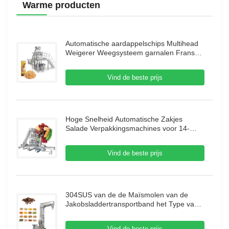
Warme producten
Automatische aardappelschips Multihead
Weigerer Weegsysteem garnalen Franse
verpakkingsmachine Puffing Food Granule
Verpakkingsmachine
Vind de beste prijs
Hoge Snelheid Automatische Zakjes
Salade Verpakkingsmachines voor 14-
Kops Multihead Weegmachine Droog Fruit
Verpakkingsmachine
Vind de beste prijs
304SUS van de de Maïsmolen van de
Jakobsladdertransportband het Type van
de Koffiebean mobile vertical Z met
Trillingsvoeder
Vind de beste prijs