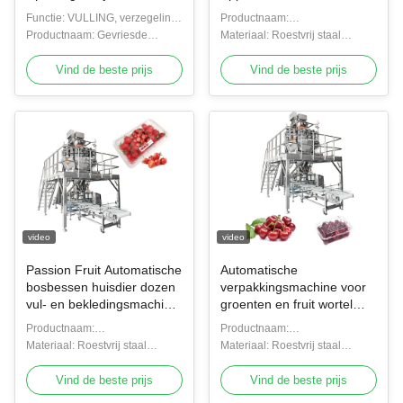
verpakkingsmachine
blikverpakking kumquat
Functie: VULLING, verzegeling,
Productnaam:
knoflook popcorn kip
bak verpakkingsmachine
bekleding, verpakking
Productnaam: Gevriesde
Verpakkingsmachine voor fruit
Materiaal: Roestvrij staal
verpakkingsmachine
voedingsmiddelen met
en groenten
304/316
meerdere koppen
Vind de beste prijs
Vind de beste prijs
video
video
Passion Fruit Automatische
Automatische
bosbessen huisdier dozen
verpakkingsmachine voor
vul- en bekledingsmachine
groenten en fruit wortel
voor het conserveren /
Citrus frambozen
Productnaam:
Productnaam:
bottelen
nectarines bak
Verpakkingsmachine voor fruit
Materiaal: Roestvrij staal
Verpakkingsmachine voor fruit
Materiaal: Roestvrij staal
en groenten
304/316
en groenten
304/316
Vind de beste prijs
Vind de beste prijs