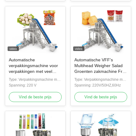
video
video
Automatische
Automatische VFF's
verpakkingsmachine voor
Multihead Weigher Salad
verpakkingen met veel
Groenten zakmachine Fruit
koppen,
and Vegetable Packaging
Type: Verpakkingsmachine met
Type: Verpakkingsmachine met
verpakkingsmachine voor
Machine
meerdere functies
Spanning: 220 V
meerdere functies
Spanning: 220V/50HZ,60Hz
verpakkingen met veel
koppen,
Vind de beste prijs
Vind de beste prijs
verpakkingsmachine voor
verpakkingen voor
verpakkingen met
verpakkingen voor
verpakkingen voor
verpakkingen met
verpakkingen voor