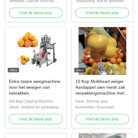
inbegrip van de netzakknijper
Ventilatie: Laat de lucht vrij
Verlengt de versheidsperiode
Toepassing: fruit en groenten
circuleren
van de vruchten
Vind de beste prijs
Vind de beste prijs
video
video
Extra zware weegmachine
10 Kop Multihead weiger
voor het weegen van
Aardappel uien mesh zak
netzakken
verpakkingsmachine met
label tag fruit combinatie
Net Bag Clipping Machine:
Kleur: Zilveren grijs
weiger productielijn
Includes net bag clipping
Onion: Suitable for packaging
Kenmerken: Duurzaam
machine
onions
Vind de beste prijs
Vind de beste prijs