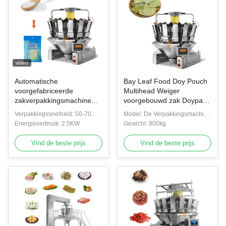
video
Automatische
Bay Leaf Food Doy Pouch
voorgefabriceerde
Multihead Weiger
zakverpakkingsmachine
voorgebouwd zak Doypack
rits opstaande zak
Multi Function
Verpakkingssnelheid: 50-70
Model: De Verpakkingsmachine
suikergranulaat zout
verpakkingsmachine
zakken/min
Energieverbruik: 2.5KW
van de Premadezak
Gewicht: 800kg
rijstgraan
verpakkingsmachine
Vind de beste prijs
Vind de beste prijs