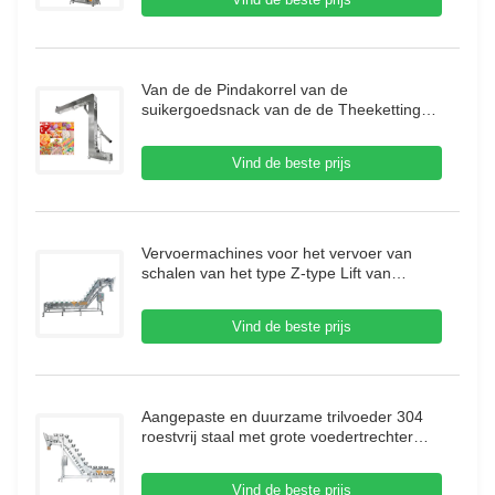
Van de de Pindakorrel van de
suikergoedsnack van de de Theeketting
de Jakobsladder T/het Type van C/z-
Dubbele uitlaat voor Voedselmachine
Vind de beste prijs
Vervoermachines voor het vervoer van
schalen van het type Z-type Lift van
roestvrij staal Neigend schalenliftvervoer
voor vleesbevroren voedsel
Vind de beste prijs
Aangepaste en duurzame trilvoeder 304
roestvrij staal met grote voedertrechter
voor korreltransport
Vind de beste prijs