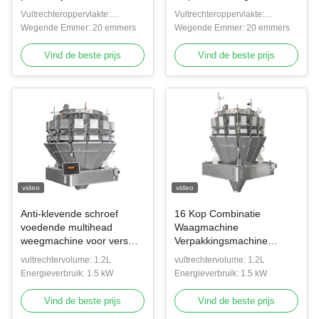
Maïsvlokken Aardappelen
Vultrechteroppervlakte:
Vultrechteroppervlakte:
Plantain Chips Nachos
Duidelijke plaatvultrechter
Wegende Emmer: 20 emmers
Duidelijke plaatvultrechter
Wegende Emmer: 20 emmers
Noten Verpakkingsmachine
Vind de beste prijs
Vind de beste prijs
video
video
Anti-klevende schroef
16 Kop Combinatie
voedende multihead
Waagmachine
weegmachine voor vers
Verpakkingsmachine
vlees en augurken
Varkensvlees
vultrechtervolume: 1.2L
vultrechtervolume: 1.2L
weegmachine
Kippenvleugels Meerkop
Energieverbruik: 1.5 kW
Energieverbruik: 1.5 kW
Waagmachine
Vind de beste prijs
Vind de beste prijs