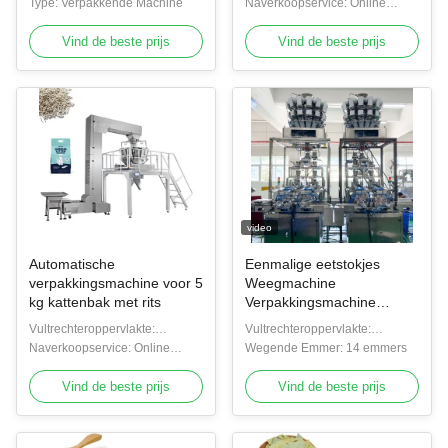
Type: Verpakkende Machine
Duidelijke plaatvultrechter/de
Naverkoopservice: Online
vultrechter van de Kuiltjeplaat
ondersteuning
Vind de beste prijs
Vind de beste prijs
video
Automatische
Eenmalige eetstokjes
verpakkingsmachine voor 5
Weegmachine
kg kattenbak met rits
Verpakkingsmachine
Lange strookproducten
Vultrechteroppervlakte:
Vultrechteroppervlakte:
Met 16 koppen Gewicht
Duidelijke plaatvultrechter/de
Naverkoopservice: Online
Duidelijke plaatvultrechter
Wegende Emmer: 14 emmers
vultrechter van de Kuiltjeplaat
ondersteuning
Vind de beste prijs
Vind de beste prijs