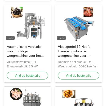
video
video
Automatische verticale
Vleesgordel 12 Hoofd
meerhoofdige
lineaire combinatie
weegmachine voor het
weegmachine voor
wegen van
vleesverpakkingsmachine
vultrechtervolume: 1.2L
Naam van het product: De
gefermenteerde sojabonen
Energieverbruik: 1.5 kW
Weger van fruitmultihead
Weeg snelheid: 60-90 keer/min
Vind de beste prijs
Vind de beste prijs