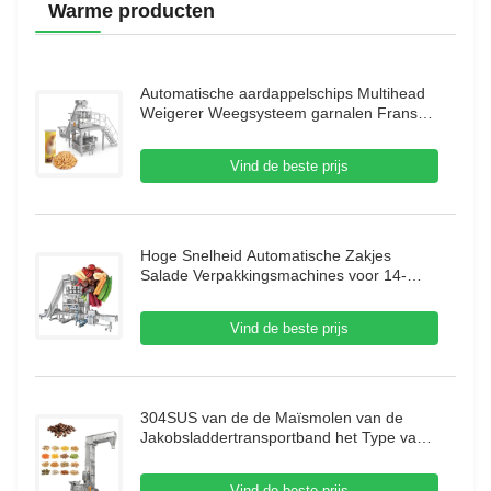
Warme producten
Automatische aardappelschips Multihead
Weigerer Weegsysteem garnalen Franse
verpakkingsmachine Puffing Food Granule
Verpakkingsmachine
Vind de beste prijs
Hoge Snelheid Automatische Zakjes
Salade Verpakkingsmachines voor 14-
Kops Multihead Weegmachine Droog Fruit
Verpakkingsmachine
Vind de beste prijs
304SUS van de de Maïsmolen van de
Jakobsladdertransportband het Type van
de Koffiebean mobile vertical Z met
Trillingsvoeder
Vind de beste prijs