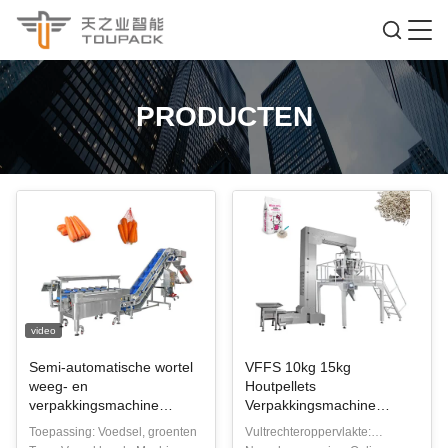
PRODUCTEN
video
Semi-automatische wortel
VFFS 10kg 15kg
weeg- en
Houtpellets
verpakkingsmachine
Verpakkingsmachine
groente mesh zak
Lineaire weegmachine
Toepassing: Voedsel, groenten
Vultrechteroppervlakte:
verpakkingsmachine
Kattenvuilzak