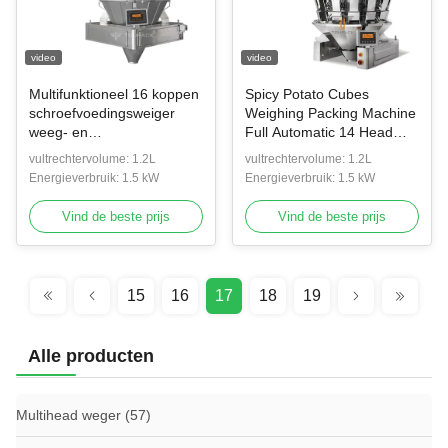
video
video
Multifunktioneel 16 koppen
Spicy Potato Cubes
schroefvoedingsweiger
Weighing Packing Machine
weeg- en
Full Automatic 14 Head
verpakkingsmachine voor
Hopper Multihead Weigher
vultrechtervolume: 1.2L
vultrechtervolume: 1.2L
verse kippenpoot
Energieverbruik: 1.5 kW
Energieverbruik: 1.5 kW
Vind de beste prijs
Vind de beste prijs
15
16
17
18
19
Alle producten
Multihead weger
(57)