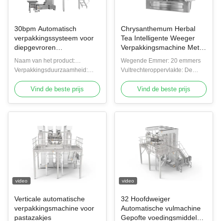
30bpm Automatisch
Chrysanthemum Herbal
verpakkingssysteem voor
Tea Intelligente Weeger
diepgevroren
Verpakkingsmachine Met
kippennuggets
20 Kopen Multihead
Naam van het product:
Wegende Emmer: 20 emmers
Voedingsmiddelenindustrie
Weeger
geautomatiseerd verpakkend
Verpakkingsduurzaamheid:
Vultrechteroppervlakte: De
Met multihead weiger
systeem
Hoog
vultrechter van de kuiltjeplaat
Vind de beste prijs
Vind de beste prijs
video
video
Verticale automatische
32 Hoofdweiger
verpakkingsmachine voor
Automatische vulmachine
pastazakjes
Gepofte voedingsmiddelen