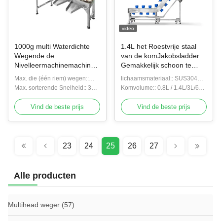
video
1000g multi Waterdichte
1.4L het Roestvrije staal
Wegende de
van de komJakobsladder
Nivelleermachinemachine
Gemakkelijk schoon te
van de Gewichtssorteerder
maken
Max. die (één riem) wegen::
lichaamsmateriaal:: SUS304
1000g
Max. sorterende Snelheid:: 300
komtype lift
Komvolume:: 0.8L / 1.4L/3L/6L-
WPM
komtype lift
Vind de beste prijs
Vind de beste prijs
23
24
25
26
27
Alle producten
Multihead weger
(57)