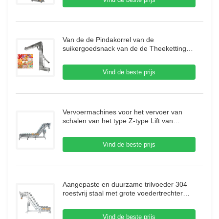
Van de de Pindakorrel van de
suikergoedsnack van de de Theeketting
de Jakobsladder T/het Type van C/z-
Dubbele uitlaat voor Voedselmachine
Vind de beste prijs
Vervoermachines voor het vervoer van
schalen van het type Z-type Lift van
roestvrij staal Neigend schalenliftvervoer
voor vleesbevroren voedsel
Vind de beste prijs
Aangepaste en duurzame trilvoeder 304
roestvrij staal met grote voedertrechter
voor korreltransport
Vind de beste prijs