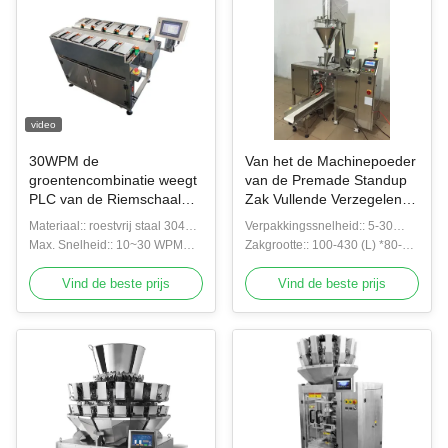
video
30WPM de
Van het de Machinepoeder
groentencombinatie weegt
van de Premade Standup
PLC van de Riemschaal
Zak Vullende Verzegelende
Nivelleermachine van de
Verpakker van Doy
Materiaal:: roestvrij staal 304
Verpakkingssnelheid:: 5-30
Controle de Hoge
riemschaal
Max. Snelheid:: 10~30 WPM
zakken van de bpmritssluiting
Zakgrootte:: 100-430 (L) *80-
Nauwkeurigheid
riemschaal
300 (W) mm
Vind de beste prijs
Vind de beste prijs