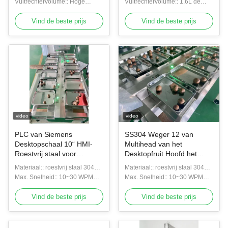
Hoge snelheidsquinoa Weger
Vultrechtervolume:: Hoge
Wegersmachine van
Vultrechtervolume:: 1.6L de
snelheidsquinoa Weger
Rijstmultihead
Wegersmachine van
Vind de beste prijs
rijstmultihead
Vind de beste prijs
video
video
PLC van Siemens
SS304 Weger 12 van
Desktopschaal 10“ HMI-
Multihead van het
Roestvrij staal voor
Desktopfruit Hoofd het
Fruitgroenten
Wegen Schaal
Materiaal:: roestvrij staal 304
Materiaal:: roestvrij staal 304
PLC van Siemens
Max. Snelheid:: 10~30 WPM
Desktopweger
Max. Snelheid:: 10~30 WPM
Desktopschaal
Siemens PLC Eenvoudige
Desktopweger
Desktopschaal
Vind de beste prijs
Vind de beste prijs