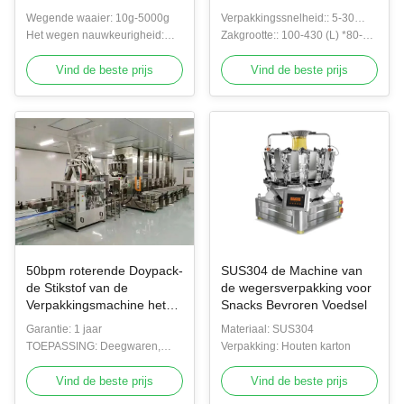
Verpakkingsproducten van
Machinepremade het
Wegende waaier: 10g-5000g
Verpakkingssnelheid:: 5-30
de Flessenzak
Vullen Verzegelend
Het wegen nauwkeurigheid:
zakken van de bpmritssluiting
Zakgrootte:: 100-430 (L) *80-
Materiaal
±0.05g~±0.15g
300 (W) mm
Vind de beste prijs
Vind de beste prijs
50bpm roterende Doypack-
SUS304 de Machine van
de Stikstof van de
de wegersverpakking voor
Verpakkingsmachine het
Snacks Bevroren Voedsel
Laden Ritssluitingszak
Garantie: 1 jaar
Materiaal: SUS304
TOEPASSING: Deegwaren,
Verpakking: Houten karton
Noten, Snacks, de
Voedselindustrie
Vind de beste prijs
Vind de beste prijs