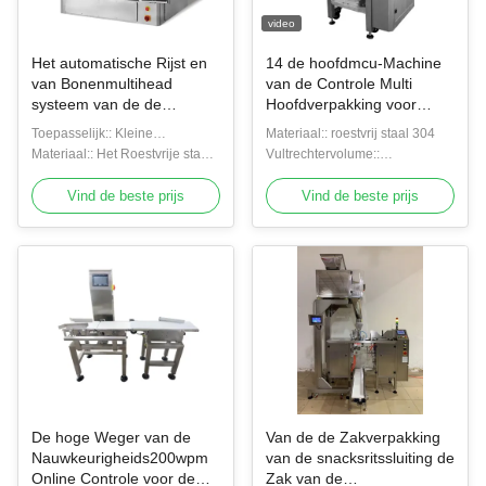
video
Het automatische Rijst en
14 de hoofdmcu-Machine
van Bonenmultihead
van de Controle Multi
systeem van de de
Hoofdverpakking voor
Machinemcu Controle van
Snacks Bevroren Voedsel
Toepasselijk:: Kleine
Materiaal:: roestvrij staal 304
de Wegersverpakking
korrelsproducten
Materiaal:: Het Roestvrije staal
Vultrechtervolume::
van SUS 304
0.5L/0.8L/1.6L/2.5L
Vind de beste prijs
Vind de beste prijs
De hoge Weger van de
Van de de Zakverpakking
Nauwkeurigheids200wpm
van de snacksritssluiting de
Online Controle voor de
Zak van de