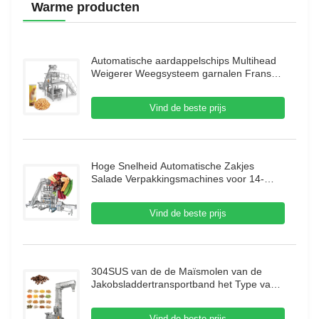
Warme producten
Automatische aardappelschips Multihead
Weigerer Weegsysteem garnalen Franse
verpakkingsmachine Puffing Food Granule
Verpakkingsmachine
Vind de beste prijs
Hoge Snelheid Automatische Zakjes
Salade Verpakkingsmachines voor 14-
Kops Multihead Weegmachine Droog Fruit
Verpakkingsmachine
Vind de beste prijs
304SUS van de de Maïsmolen van de
Jakobsladdertransportband het Type van
de Koffiebean mobile vertical Z met
Trillingsvoeder
Vind de beste prijs