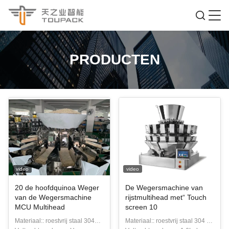
PRODUCTEN
video
video
20 de hoofdquinoa Weger
De Wegersmachine van
van de Wegersmachine
rijstmultihead met“ Touch
MCU Multihead
screen 10
Materiaal:: roestvrij staal 304
Materiaal:: roestvrij staal 304 de