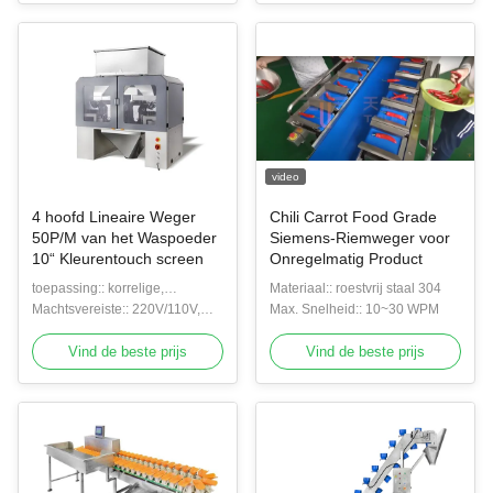
video
4 hoofd Lineaire Weger
Chili Carrot Food Grade
50P/M van het Waspoeder
Siemens-Riemweger voor
10“ Kleurentouch screen
Onregelmatig Product
toepassing:: korrelige,
Materiaal:: roestvrij staal 304
gepoederde of andere types
Machtsvereiste:: 220V/110V,
Max. Snelheid:: 10~30 WPM
/50/60HZ/10A
Vind de beste prijs
Vind de beste prijs