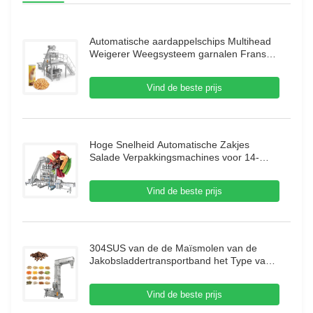
Automatische aardappelschips Multihead
Weigerer Weegsysteem garnalen Franse
verpakkingsmachine Puffing Food Granule
Verpakkingsmachine
Vind de beste prijs
Hoge Snelheid Automatische Zakjes
Salade Verpakkingsmachines voor 14-
Kops Multihead Weegmachine Droog Fruit
Verpakkingsmachine
Vind de beste prijs
304SUS van de de Maïsmolen van de
Jakobsladdertransportband het Type van
de Koffiebean mobile vertical Z met
Trillingsvoeder
Vind de beste prijs