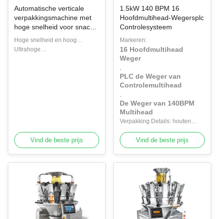
Automatische verticale
1.5kW 140 BPM 16
verpakkingsmachine met
Hoofdmultihead-Wegersplc
hoge snelheid voor snacks,
Controlesysteem
noten, korrels,
Hoge snelheid en hoog
Markeren:
voedselverpakkingsmachine
16 Hoofdmultihead
rendement:
Ultrahoge
Weger
Verpakkingssnelheid 20–200
weegnauwkeurigheid: Precisie
,
verpakkingen/min,
binnen ± 0,2 g, vermindert
PLC de Weger van
volautomatische continue
effectief materiaalverspilling.
Controlemultihead
werking.
,
De Weger van 140BPM
Multihead
Verpakking Details: houten
doos
Vind de beste prijs
Vind de beste prijs