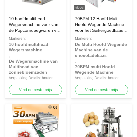
video
10 hoofdmultihead-
70BPM 12 Hoofd Multi
Wegersmachine voor van
Hoofd Wegende Machine
de Popcorndeegwaren van
voor het Suikergoedkaas
het Snacksvoedsel de
van Chocoladenoten
Markeren:
Markeren:
Zonnebloemzaden
10 hoofdmultihead-
De Multi Hoofd Wegende
Wegersmachine
Machine van de
chocoladekaas
,
De Wegersmachine van
,
Multihead van
70BPM multi Hoofd
zonnebloemzaden
Wegende Machine
Verpakking Details: houten
Verpakking Details: houten
doos
doos
Vind de beste prijs
Vind de beste prijs