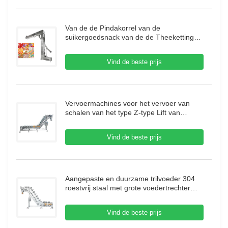
Van de de Pindakorrel van de
suikergoedsnack van de de Theeketting
de Jakobsladder T/het Type van C/z-
Dubbele uitlaat voor Voedselmachine
Vind de beste prijs
Vervoermachines voor het vervoer van
schalen van het type Z-type Lift van
roestvrij staal Neigend schalenliftvervoer
voor vleesbevroren voedsel
Vind de beste prijs
Aangepaste en duurzame trilvoeder 304
roestvrij staal met grote voedertrechter
voor korreltransport
Vind de beste prijs