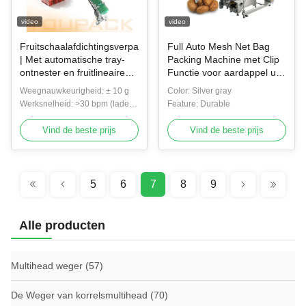
video
video
Fruitschaalafdichtingsverpakkingslijn
Full Auto Mesh Net Bag
| Met automatische tray-
Packing Machine met Clip
ontnester en fruitlineaire
Functie voor aardappel ui
weger
knoflook oranje groenten
Weegnauwkeurigheid: ± 10 g
Color: Silver gray
Mesh Bag Packing
Werksnelheid: >30 bpm (laden
Feature: Durable
Machine
per minuut)
Vind de beste prijs
Vind de beste prijs
5
6
7
8
9
Alle producten
Multihead weger
(57)
De Weger van korrelsmultihead
(70)