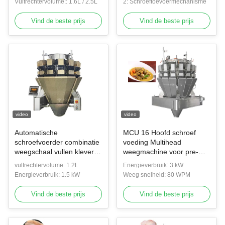
Vultrechtervolume:: 1.6L / 2.5L
voedselweegsysteem
2: Schroeftoevoermechanisme
gemarineerd pluimvee en
rundvlees
Vind de beste prijs
Vind de beste prijs
video
video
Automatische
MCU 16 Hoofd schroef
schroefvoerder combinatie
voeding Multihead
weegschaal vullen kleverig
weegmachine voor pre-
voedsel vlees donkergoud
made voedsel rundvlees
vultrechtervolume: 1.2L
Energieverbruik: 3 kW
meerhoofdig weegschaal
Curry vers vlees
Energieverbruik: 1.5 kW
Weeg snelheid: 80 WPM
Vind de beste prijs
Vind de beste prijs