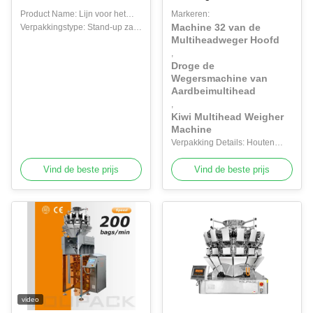
Specerijen Thee Blaadzak
Rozijn Droog Kiwi Dried
Product Name: Lijn voor het
Markeren:
Verpakkingsmachine
Strawberry
Machine 32 van de
verpakken van mengvoeders
Verpakkingstype: Stand-up zak,
Multihead Weiger
Multiheadweger Hoofd
voor papegaaien
tassen, zak
,
Droge de
Wegersmachine van
Aardbeimultihead
,
Kiwi Multihead Weigher
Machine
Verpakking Details: Houten
Geval
Vind de beste prijs
Vind de beste prijs
video