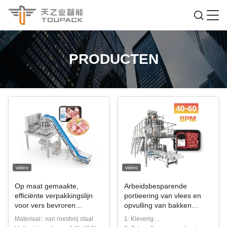
PRODUCTEN
video
video
Op maat gemaakte,
Arbeidsbesparende
efficiënte verpakkingslijn
portieering van vlees en
voor vers bevroren
opvulling van bakken
varkensvlees
Oplossing 60 BPM
Materiaal:: van roestvrij staal
1: Kleverig
Schroefweegsysteem voor