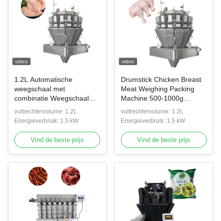
video
video
1.2L Automatische
Drumstick Chicken Breast
weegschaal met
Meat Weighing Packing
combinatie Weegschaal
Machine 500-1000g
voor het vullen van vlees
Verticaal
vultrechtervolume: 1.2L
vultrechtervolume: 1.2L
Vleesvleugels
Energieverbruik: 1.5 kW
Energieverbruik: 1.5 kW
Verpakkingsmachine
Vind de beste prijs
Vind de beste prijs