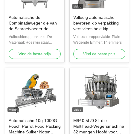
video
Automatische de
Volledig automatische
Combinatieweger die van
bevroren kip verpakking
de Schroefvoeder de
vers vlees hele kip
Kleverige Machine van de
verpakkingsmachine
Vultrechteroppervlakte: De
Vultrechteroppervlakte: Plain
Voedselvleesverwerking
aluminium verpakking
vultrechter van de kuiltjeplaat
Materiaal: Roestvrij staal
plate hopper/Dimple plate
Wegende Emmer: 14 emmers
vullen
afdichting machine
304/316
hopper
Vind de beste prijs
Vind de beste prijs
video
video
Automatische 10g-1000G
M/P 0.5L/0.8L die
Pouch Parrot Food Packing
Multihead-Wegersmachine
Machine Suiker Noten
32 mengen Hoofd voor